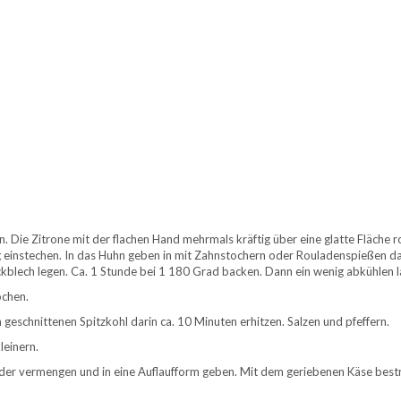
 Die Zitrone mit der flachen Hand mehrmals kräftig über eine glatte Fläche ro
g einstechen. In das Huhn geben in mit Zahnstochern oder Rouladenspießen da
ackblech legen. Ca. 1 Stunde bei 1 180 Grad backen. Dann ein wenig abkühlen l
ochen.
n geschnittenen Spitzkohl darin ca. 10 Minuten erhitzen. Salzen und pfeffern.
leinern.
ander vermengen und in eine Auflaufform geben. Mit dem geriebenen Käse best