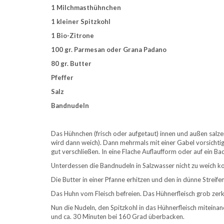
1 Milchmasthühnchen
1 kleiner Spitzkohl
1 Bio-Zitrone
100 gr. Parmesan oder Grana Padano
80 gr. Butter
Pfeffer
Salz
Bandnudeln
Das Hühnchen (frisch oder aufgetaut) innen und außen salzen.
wird dann weich). Dann mehrmals mit einer Gabel vorsichti
gut verschließen. In eine Flache Auflaufform oder auf ein B
Unterdessen die Bandnudeln in Salzwasser nicht zu weich k
Die Butter in einer Pfanne erhitzen und den in dünne Streife
Das Huhn vom Fleisch befreien. Das Hühnerfleisch grob zerk
Nun die Nudeln, den Spitzkohl in das Hühnerfleisch mitein
und ca. 30 Minuten bei 160 Grad überbacken.