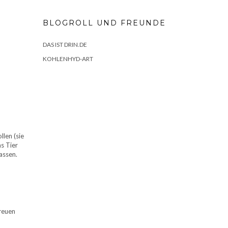
BLOGROLL UND FREUNDE
DAS IST DRIN.DE
KOHLENHYD-ART
llen (sie
s Tier
assen.
reuen