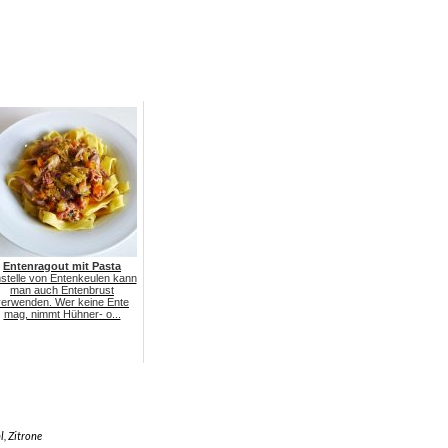
Entenragout mit Pasta
stelle von Entenkeulen kann
man auch Entenbrust
verwenden. Wer keine Ente
mag, nimmt Hühner- o...
l
,
Zitrone