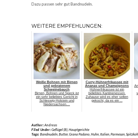
Dazu passen sehr gut Bandnudeln.
WEITERE EMPFEHLUNGEN:
Weiße Bohnen mit Birnen
Curry-Hühnerfrikassee mit
und gebratenem
Ananas und Champignons
An
Schweinebauch
Hühnerfrikassee ist ein
Birnen, Bohnen und Speck ist
beliebtes Kantinenessen.
ein sehr beliebtes Gericht in
Zuhause wird es eher selten
Schleswig-Holstein und
gekocht, da es ein ...
Niedersachsen....
Author:
Andreas
Filed Under:
Geflügel (B)
,
Hauptgerichte
Tags:
Bandnudeln
,
Butter
,
Grana Padano
,
Huhn
,
Italien
,
Parmesan
,
Spitzkoh