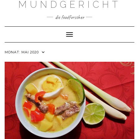
MUNDGERICHT
Skip
to
content
die foodforscher
Toggle Navigation
MONAT:
MAI 2020