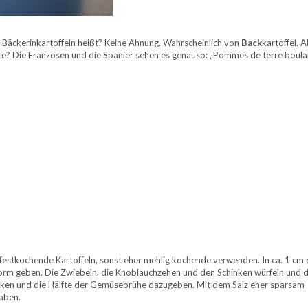
er Bäckerinkartoffeln heißt? Keine Ahnung. Wahrscheinlich von
Back
kartoffel. 
te? Die Franzosen und die Spanier sehen es genauso: „Pommes de terre boula
festkochende Kartoffeln, sonst eher mehlig kochende verwenden. In ca. 1 cm 
fform geben. Die Zwiebeln, die Knoblauchzehen und den Schinken würfeln und 
locken und die Hälfte der Gemüsebrühe dazugeben. Mit dem Salz eher sparsam
aben.