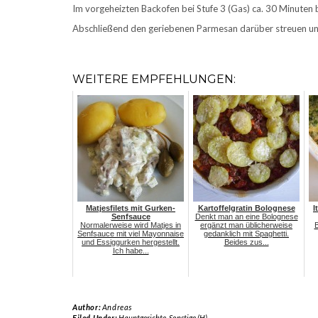
Im vorgeheizten Backofen bei Stufe 3 (Gas) ca. 30 Minuten
Abschließend den geriebenen Parmesan darüber streuen un
WEITERE EMPFEHLUNGEN:
Matjesfilets mit Gurken-
Kartoffelgratin Bolognese
I
Senfsauce
Denkt man an eine Bolognese
Normalerweise wird Matjes in
ergänzt man üblicherweise
B
Senfsauce mit viel Mayonnaise
gedanklich mit Spaghetti.
und Essiggurken hergestellt.
Beides zus...
Ich habe...
Author:
Andreas
Filed Under:
Hauptgerichte
,
Sonstige (H)