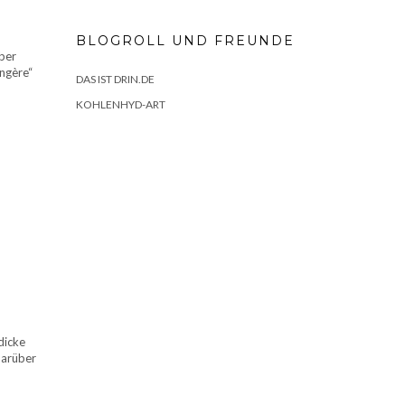
BLOGROLL UND FREUNDE
Aber
ngère“
DAS IST DRIN.DE
KOHLENHYD-ART
dicke
darüber