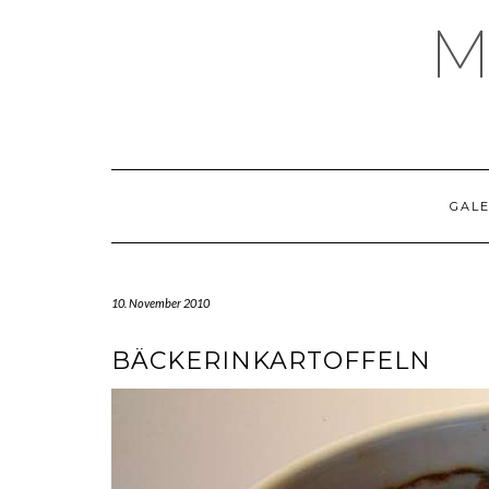
Skip
M
to
content
GALE
10. November 2010
BÄCKERINKARTOFFELN