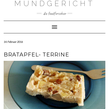
MUNDGERICHT
Skip
to
content
die foodforscher
Toggle Navigation
14. Februar 2016
BRATAPFEL- TERRINE