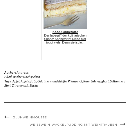
Käse-Sahnetorte
Der Inbegriff der kulinarischen
Sünde: Sahnetorte! Diese hier
toppt viele. Denn sie ist le...
Author:
Andreas
Filed Under:
Nachspeisen
Tags:
Apfel
,
Apfelsaft
,
Ei
,
Gelatine
,
mandelstifte
,
Pflanzenöl
,
Rum
,
Sahnejoghurt
,
Sultaninen
,
Zimt
,
Zitronensaft
,
Zucker
GLÜHWEINMOUSSE
WEISSWEIN-WACKELPUDDING MIT WEINTRAUBEN