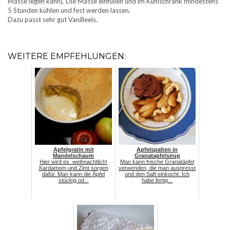
Masse legen kann). Die Masse einfüllen und im Kühlschrank mindestens
5 Stunden kühlen und fest werden lassen.
Dazu passt sehr gut Vanilleeis.
WEITERE EMPFEHLUNGEN:
Apfelgratin mit
Apfelspalten in
Mandelschaum
Granatapfelsirup
Hier wird es weihnachtlich!
Man kann frische Granatäpfel
Kardamom und Zimt sorgen
verwenden, die man auspresst
dafür. Man kann die Äpfel
und den Saft einkocht. Ich
stückig od...
habe fertig...