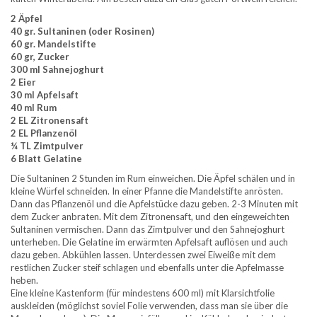
2 Äpfel
40 gr. Sultaninen (oder Rosinen)
60 gr. Mandelstifte
60 gr, Zucker
300 ml Sahnejoghurt
2 Eier
30 ml Apfelsaft
40 ml Rum
2 EL Zitronensaft
2 EL Pflanzenöl
¼ TL Zimtpulver
6 Blatt Gelatine
Die Sultaninen 2 Stunden im Rum einweichen. Die Äpfel schälen und in
kleine Würfel schneiden. In einer Pfanne die Mandelstifte anrösten.
Dann das Pflanzenöl und die Apfelstücke dazu geben. 2-3 Minuten mit
dem Zucker anbraten. Mit dem Zitronensaft, und den eingeweichten
Sultaninen vermischen. Dann das Zimtpulver und den Sahnejoghurt
unterheben. Die Gelatine im erwärmten Apfelsaft auflösen und auch
dazu geben. Abkühlen lassen. Unterdessen zwei Eiweiße mit dem
restlichen Zucker steif schlagen und ebenfalls unter die Apfelmasse
heben.
Eine kleine Kastenform (für mindestens 600 ml) mit Klarsichtfolie
auskleiden (möglichst soviel Folie verwenden, dass man sie über die