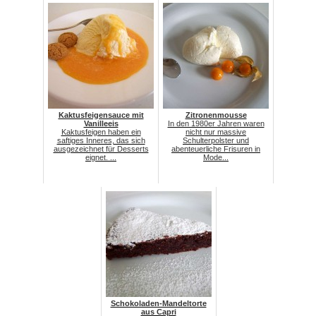
Kaktusfeigensauce mit
Zitronenmousse
Vanilleeis
In den 1980er Jahren waren
Kaktusfeigen haben ein
nicht nur massive
saftiges Inneres, das sich
Schulterpolster und
ausgezeichnet für Desserts
abenteuerliche Frisuren in
eignet. ...
Mode...
Schokoladen-Mandeltorte
aus Capri