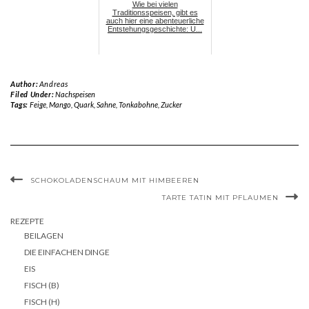
Wie bei vielen
Traditionsspeisen, gibt es
auch hier eine abenteuerliche
Entstehungsgeschichte: U...
Author:
Andreas
Filed Under:
Nachspeisen
Tags:
Feige
,
Mango
,
Quark
,
Sahne
,
Tonkabohne
,
Zucker
SCHOKOLADENSCHAUM MIT HIMBEEREN
TARTE TATIN MIT PFLAUMEN
REZEPTE
BEILAGEN
DIE EINFACHEN DINGE
EIS
FISCH (B)
FISCH (H)