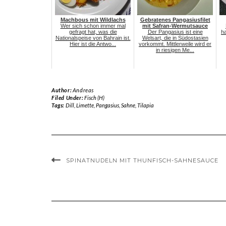
Machbous mit Wildlachs
Gebratenes Pangasiusfilet
Wer sich schon immer mal
mit Safran-Wermutsauce
gefragt hat, was die
Der Pangasius ist eine
ha
Nationalspeise von Bahrain ist.
Welsart, die in Südostasien
Hier ist die Antwo...
vorkommt. Mittlerweile wird er
in riesigen Me...
Author:
Andreas
Filed Under:
Fisch (H)
Tags:
Dill
,
Limette
,
Pangasius
,
Sahne
,
Tilapia
SPINATNUDELN MIT THUNFISCH-SAHNESAUCE