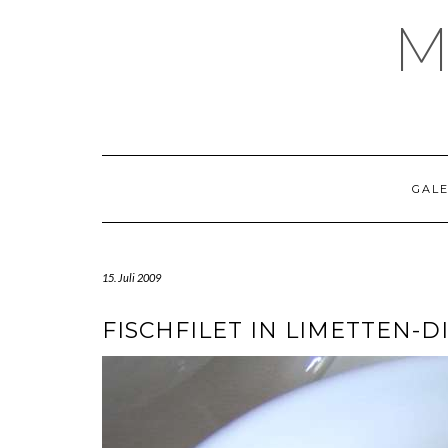
Skip
M
to
content
GALE
15. Juli 2009
FISCHFILET IN LIMETTEN-D