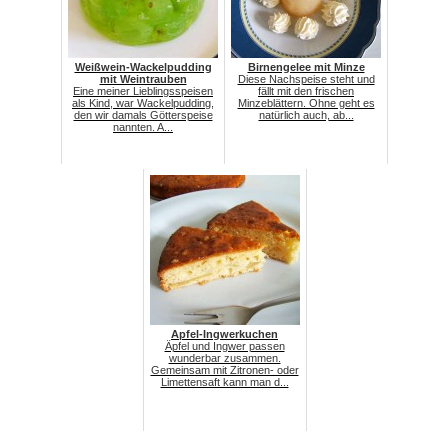
Weißwein-Wackelpudding
Birnengelee mit Minze
mit Weintrauben
Diese Nachspeise steht und
Eine meiner Lieblingsspeisen
fällt mit den frischen
als Kind, war Wackelpudding,
Minzeblättern. Ohne geht es
den wir damals Götterspeise
natürlich auch, ab...
nannten. A...
Apfel-Ingwerkuchen
Äpfel und Ingwer passen
wunderbar zusammen.
Gemeinsam mit Zitronen- oder
Limettensaft kann man d...