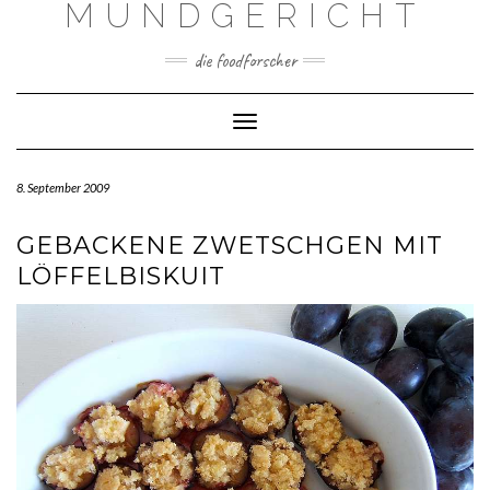
MUNDGERICHT
Skip
to
content
die foodforscher
Toggle Navigation
8. September 2009
GEBACKENE ZWETSCHGEN MIT
LÖFFELBISKUIT