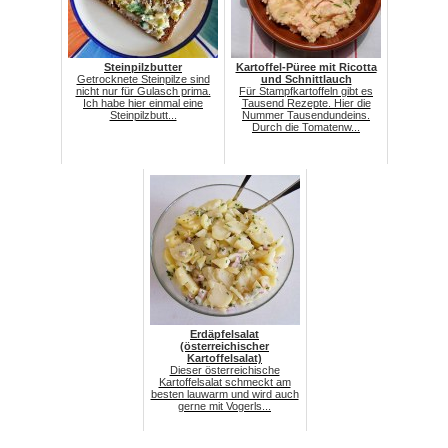
Steinpilzbutter
Kartoffel-Püree mit Ricotta
Getrocknete Steinpilze sind
und Schnittlauch
nicht nur für Gulasch prima.
Für Stampfkartoffeln gibt es
Ich habe hier einmal eine
Tausend Rezepte. Hier die
Steinpilzbutt...
Nummer Tausendundeins.
Durch die Tomatenw...
Erdäpfelsalat
(österreichischer
Kartoffelsalat)
Dieser österreichische
Kartoffelsalat schmeckt am
besten lauwarm und wird auch
gerne mit Vogerls...