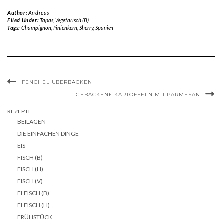
Author:
Andreas
Filed Under:
Tapas
,
Vegetarisch (B)
Tags:
Champignon
,
Pinienkern
,
Sherry
,
Spanien
FENCHEL ÜBERBACKEN
GEBACKENE KARTOFFELN MIT PARMESAN
REZEPTE
BEILAGEN
DIE EINFACHEN DINGE
EIS
FISCH (B)
FISCH (H)
FISCH (V)
FLEISCH (B)
FLEISCH (H)
FRÜHSTÜCK