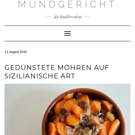
MUNDGERICHT
Skip
to
content
die foodforscher
Toggle Navigation
11. August 2010
GEDÜNSTETE MÖHREN AUF
SIZILIANISCHE ART