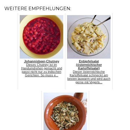
WEITERE EMPFEHLUNGEN:
Johannisbeer-Chutney
Erdäpfelsalat
Dieses Chutney ist im
(österreichischer
Handumdrehen gemacht und
Kartoffelsalat)
passt nicht nur zu indischen
Dieser österreichische
Gerichten. So muss e...
Kartoffelsalat schmeckt am
besten lauwarm und wird auch
gerne mit Vogerls...