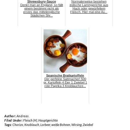
Shrewsbury-Sauce
Normalerweise bestehen
Denkt man an England, so fällt
indische Lammgerichte aus
einem bestimmt nicht als
Hack oder gewürfeltem
erstes das mittelenglische
Fleisch. Hier mal eine Au...
Städtchen Shr...
Spanische Bratkartoffeln
Der perfekte Sattmacher! 500
gr. Kartoffeln 4 Eier 1 Zwiebel 1
rote Paprika 3 Knoblauchze...
Author:
Andreas
Filed Under:
Fleisch (H)
,
Hauptgerichte
Tags:
Chorizo
,
Knoblauch
,
Lorbeer
,
weiße Bohnen
,
Wirsing
,
Zwiebel