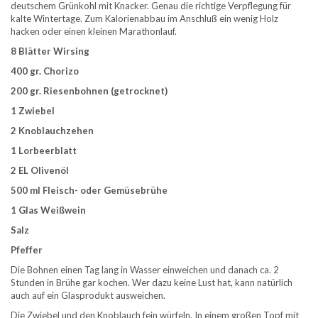
deutschem Grünkohl mit Knacker. Genau die richtige Verpflegung für
kalte Wintertage. Zum Kalorienabbau im Anschluß ein wenig Holz
hacken oder einen kleinen Marathonlauf.
8 Blätter Wirsing
400 gr. Chorizo
200 gr. Riesenbohnen (getrocknet)
1 Zwiebel
2 Knoblauchzehen
1 Lorbeerblatt
2 EL Olivenöl
500 ml Fleisch- oder Gemüsebrühe
1 Glas Weißwein
Salz
Pfeffer
Die Bohnen einen Tag lang in Wasser einweichen und danach ca. 2
Stunden in Brühe gar kochen. Wer dazu keine Lust hat, kann natürlich
auch auf ein Glasprodukt ausweichen.
Die Zwiebel und den Knoblauch fein würfeln. In einem großen Topf mit