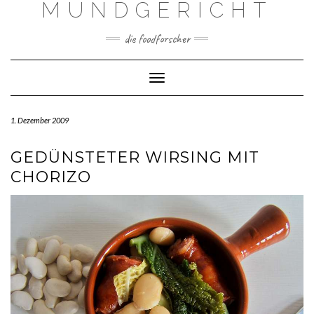
MUNDGERICHT
Skip
to
content
die foodforscher
Toggle Navigation
1. Dezember 2009
GEDÜNSTETER WIRSING MIT
CHORIZO