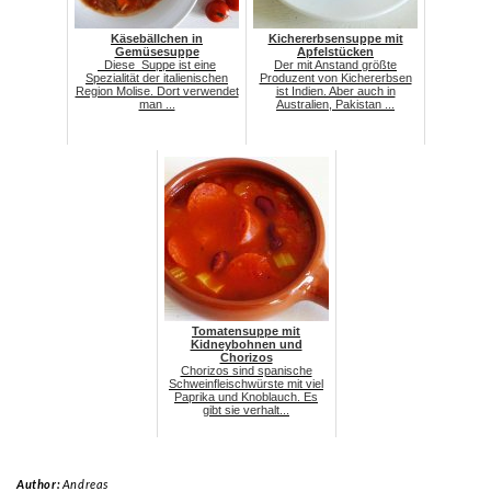
Käsebällchen in
Kichererbsensuppe mit
Gemüsesuppe
Apfelstücken
Diese Suppe ist eine
Der mit Anstand größte
Spezialität der italienischen
Produzent von Kichererbsen
Region Molise. Dort verwendet
ist Indien. Aber auch in
man ...
Australien, Pakistan ...
Tomatensuppe mit
Kidneybohnen und
Chorizos
Chorizos sind spanische
Schweinfleischwürste mit viel
Paprika und Knoblauch. Es
gibt sie verhalt...
Author:
Andreas