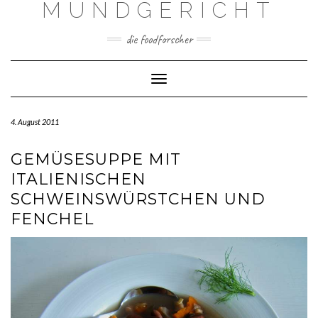
MUNDGERICHT
Skip
to
content
die foodforscher
Toggle Navigation
4. August 2011
GEMÜSESUPPE MIT
ITALIENISCHEN
SCHWEINSWÜRSTCHEN UND
FENCHEL