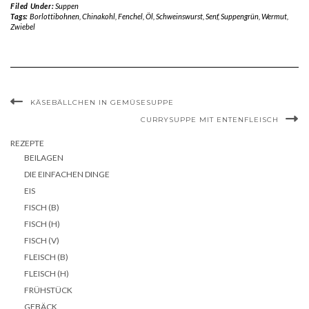
Filed Under:
Suppen
Tags:
Borlottibohnen
,
Chinakohl
,
Fenchel
,
Öl
,
Schweinswurst
,
Senf
,
Suppengrün
,
Wermut
,
Zwiebel
KÄSEBÄLLCHEN IN GEMÜSESUPPE
CURRYSUPPE MIT ENTENFLEISCH
REZEPTE
BEILAGEN
DIE EINFACHEN DINGE
EIS
FISCH (B)
FISCH (H)
FISCH (V)
FLEISCH (B)
FLEISCH (H)
FRÜHSTÜCK
GEBÄCK