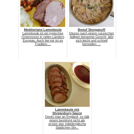
Mediterrane Lammkeule
Boeuf Stroganoff
Lammkeule ist ein typisches
Dieses nach einem russischen
Osteressen in vielen Ländern
Adligen benannte Gericht, läßt
Europas. Auch bei mir ist es
sich leicht und schnell
Tradition ...
herstellen. ...
Lammkeule mit
Shrewsbury-Sauce
Denkt man an England, so fällt
einem bestimmt nicht als
erstes das mittelenglische
Städtchen Shr...