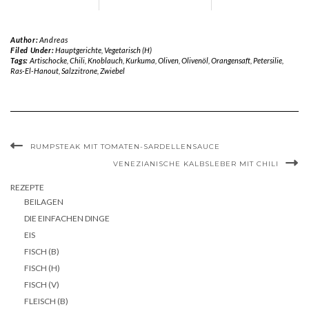
Author:
Andreas
Filed Under:
Hauptgerichte
,
Vegetarisch (H)
Tags:
Artischocke
,
Chili
,
Knoblauch
,
Kurkuma
,
Oliven
,
Olivenöl
,
Orangensaft
,
Petersilie
,
Ras-El-Hanout
,
Salzzitrone
,
Zwiebel
RUMPSTEAK MIT TOMATEN-SARDELLENSAUCE
VENEZIANISCHE KALBSLEBER MIT CHILI
REZEPTE
BEILAGEN
DIE EINFACHEN DINGE
EIS
FISCH (B)
FISCH (H)
FISCH (V)
FLEISCH (B)