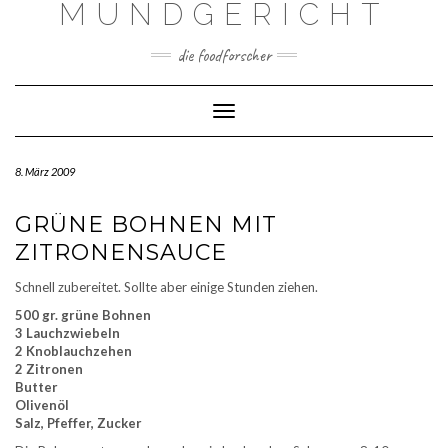
MUNDGERICHT
Skip
to
content
die foodforscher
Toggle Navigation
8. März 2009
GRÜNE BOHNEN MIT
ZITRONENSAUCE
Schnell zubereitet. Sollte aber einige Stunden ziehen.
500 gr. grüne Bohnen
3 Lauchzwiebeln
2 Knoblauchzehen
2 Zitronen
Butter
Olivenöl
Salz, Pfeffer, Zucker