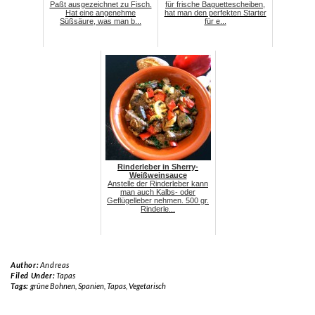
Paßt ausgezeichnet zu Fisch.
für frische Baguettescheiben,
Hat eine angenehme
hat man den perfekten Starter
Süßsäure, was man b...
für e...
Rinderleber in Sherry-
Weißweinsauce
Anstelle der Rinderleber kann
man auch Kalbs- oder
Geflügelleber nehmen. 500 gr.
Rinderle...
Author:
Andreas
Filed Under:
Tapas
Tags:
grüne Bohnen
,
Spanien
,
Tapas
,
Vegetarisch