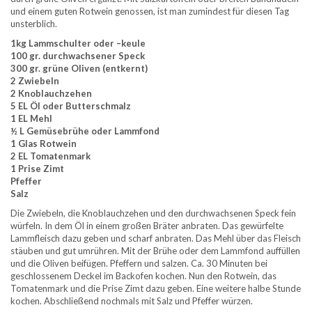
und einem guten Rotwein genossen, ist man zumindest für diesen Tag
unsterblich.
1kg Lammschulter oder –keule
100 gr. durchwachsener Speck
300 gr. grüne Oliven (entkernt)
2 Zwiebeln
2 Knoblauchzehen
5 EL Öl oder Butterschmalz
1 EL Mehl
½ L Gemüsebrühe oder Lammfond
1 Glas Rotwein
2 EL Tomatenmark
1 Prise Zimt
Pfeffer
Salz
Die Zwiebeln, die Knoblauchzehen und den durchwachsenen Speck fein
würfeln. In dem Öl in einem großen Bräter anbraten. Das gewürfelte
Lammfleisch dazu geben und scharf anbraten. Das Mehl über das Fleisch
stäuben und gut umrühren. Mit der Brühe oder dem Lammfond auffüllen
und die Oliven beifügen. Pfeffern und salzen. Ca. 30 Minuten bei
geschlossenem Deckel im Backofen kochen. Nun den Rotwein, das
Tomatenmark und die Prise Zimt dazu geben. Eine weitere halbe Stunde
kochen. Abschließend nochmals mit Salz und Pfeffer würzen.