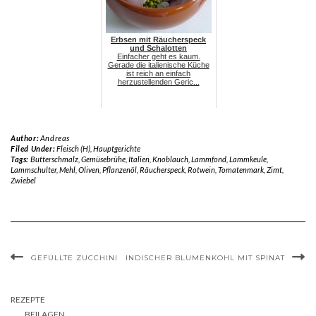
Erbsen mit Räucherspeck
und Schalotten
Einfacher geht es kaum.
Gerade die italienische Küche
ist reich an einfach
herzustellenden Geric...
Author:
Andreas
Filed Under:
Fleisch (H)
,
Hauptgerichte
Tags:
Butterschmalz
,
Gemüsebrühe
,
Italien
,
Knoblauch
,
Lammfond
,
Lammkeule
,
Lammschulter
,
Mehl
,
Oliven
,
Pflanzenöl
,
Räucherspeck
,
Rotwein
,
Tomatenmark
,
Zimt
,
Zwiebel
GEFÜLLTE ZUCCHINI
INDISCHER BLUMENKOHL MIT SPINAT
REZEPTE
BEILAGEN