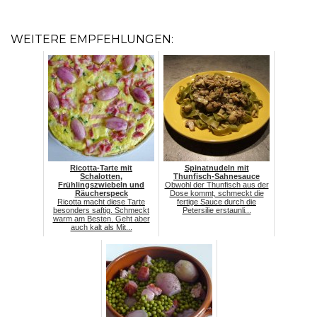
WEITERE EMPFEHLUNGEN:
Ricotta-Tarte mit
Spinatnudeln mit
Schalotten,
Thunfisch-Sahnesauce
Frühlingszwiebeln und
Obwohl der Thunfisch aus der
Räucherspeck
Dose kommt, schmeckt die
Ricotta macht diese Tarte
fertige Sauce durch die
besonders saftig. Schmeckt
Petersilie erstaunli...
warm am Besten. Geht aber
auch kalt als Mit...