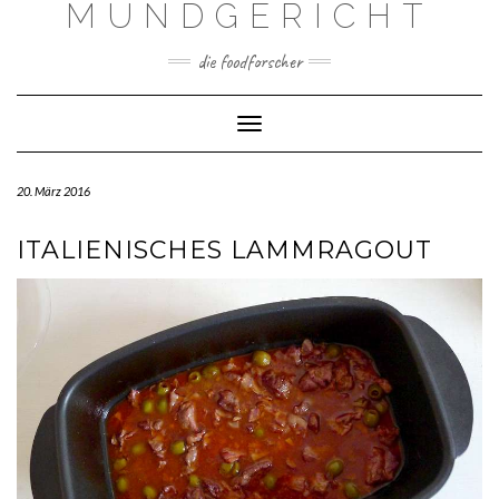
MUNDGERICHT
Skip
to
content
die foodforscher
Toggle Navigation
20. März 2016
ITALIENISCHES LAMMRAGOUT