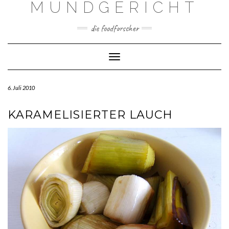
MUNDGERICHT
Skip
to
content
die foodforscher
Toggle Navigation
6. Juli 2010
KARAMELISIERTER LAUCH