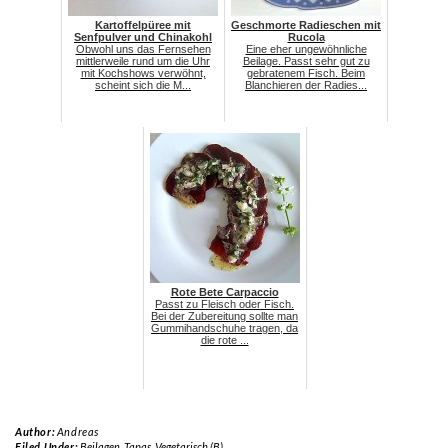
Kartoffelpüree mit
Geschmorte Radieschen mit
Senfpulver und Chinakohl
Rucola
Obwohl uns das Fernsehen
Eine eher ungewöhnliche
mittlerweile rund um die Uhr
Beilage. Passt sehr gut zu
mit Kochshows verwöhnt,
gebratenem Fisch. Beim
scheint sich die M...
Blanchieren der Radies...
Rote Bete Carpaccio
Passt zu Fleisch oder Fisch.
Bei der Zubereitung sollte man
Gummihandschuhe tragen, da
die rote ...
Author:
Andreas
Filed Under:
Beilagen
,
Tapas
,
Vegetarisch (B)