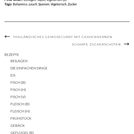
Tags:
Balsamico
,
Lauch
,
Spanien
,
Vegetarisch
,
Zucker
THAILÄNDISCHES GEMÜSECURRY MIT CASHEWKERNEN
SCHARFE ZUCKERSCHOTEN
REZEPTE
BEILAGEN
DIE EINFACHEN DINGE
EIS
FISCH (B)
FISCH (H)
FISCH (V)
FLEISCH (B)
FLEISCH (H)
FRÜHSTÜCK
GEBÄCK
GEFLÜGEL (B)