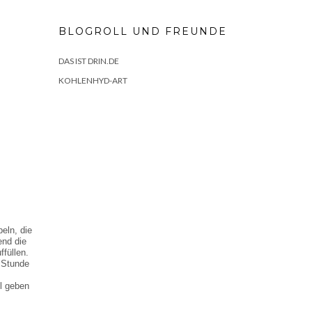
BLOGROLL UND FREUNDE
DAS IST DRIN.DE
KOHLENHYD-ART
eln, die
end die
füllen.
 Stunde
öl geben