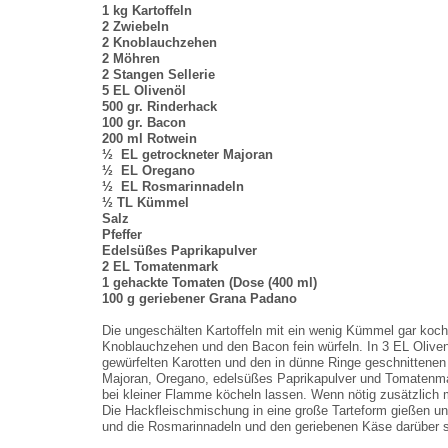
1 kg Kartoffeln
2 Zwiebeln
2 Knoblauchzehen
2 Möhren
2 Stangen Sellerie
5 EL Olivenöl
500 gr. Rinderhack
100 gr. Bacon
200 ml Rotwein
½
EL getrockneter Majoran
½
EL Oregano
½
EL Rosmarinnadeln
½ TL Kümmel
Salz
Pfeffer
Edelsüßes Paprikapulver
2 EL Tomatenmark
1 gehackte Tomaten (Dose (400 ml)
100 g geriebener Grana Padano
Die ungeschälten Kartoffeln mit ein wenig Kümmel gar koch
Knoblauchzehen und den Bacon fein würfeln. In 3 EL Oliven
gewürfelten Karotten und den in dünne Ringe geschnittenen
Majoran, Oregano, edelsüßes Paprikapulver und Tomatenmar
bei kleiner Flamme köcheln lassen. Wenn nötig zusätzlich m
Die Hackfleischmischung in eine große Tarteform gießen un
und die Rosmarinnadeln und den geriebenen Käse darüber s