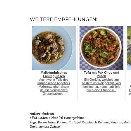
WEITERE EMPFEHLUNGEN:
Mallorquinisches
Tofu mit Pak Choy und
Lammgulasch
Pilzen
Auch wenn Teile des
Ein Gericht, welches am
kulinarischen Angebots
bestem im Wok gelingt. Wer
Mallorcas eher einem
keinen hat, kann natürlich
deutsch/englischen
auch eine Pfanne n...
P
Gruselkabinet...
e
Author:
Andreas
Filed Under:
Fleisch (H)
,
Hauptgerichte
Tags:
Bacon
,
Grana Padano
,
Kartoffel
,
Knoblauch
,
Kümmel
,
Majoran
,
Möhr
Tomatenmark
,
Zwiebel