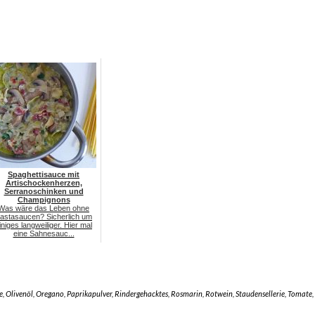
Spaghettisauce mit
Artischockenherzen,
Serranoschinken und
Champignons
Was wäre das Leben ohne
astasaucen? Sicherlich um
iniges langweiliger. Hier mal
eine Sahnesauc...
e
,
Olivenöl
,
Oregano
,
Paprikapulver
,
Rindergehacktes
,
Rosmarin
,
Rotwein
,
Staudensellerie
,
Tomate
,