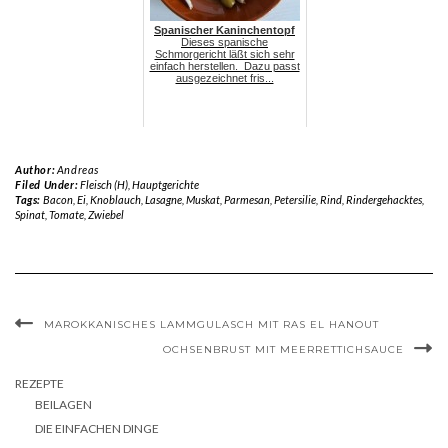
Spanischer Kaninchentopf
Dieses spanische
Schmorgericht läßt sich sehr
einfach herstellen. Dazu passt
ausgezeichnet fris...
Author:
Andreas
Filed Under:
Fleisch (H)
,
Hauptgerichte
Tags:
Bacon
,
Ei
,
Knoblauch
,
Lasagne
,
Muskat
,
Parmesan
,
Petersilie
,
Rind
,
Rindergehacktes
,
Spinat
,
Tomate
,
Zwiebel
MAROKKANISCHES LAMMGULASCH MIT RAS EL HANOUT
OCHSENBRUST MIT MEERRETTICHSAUCE
REZEPTE
BEILAGEN
DIE EINFACHEN DINGE