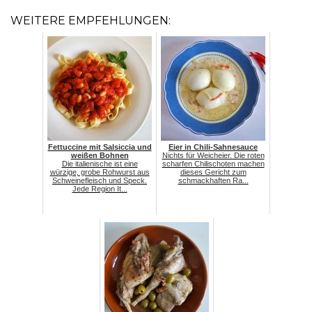
WEITERE EMPFEHLUNGEN:
Fettuccine mit Salsiccia und
Eier in Chili-Sahnesauce
weißen Bohnen
Nichts für Weicheier. Die roten
Die italienische ist eine
scharfen Chilischoten machen
würzige, grobe Rohwurst aus
dieses Gericht zum
Schweinefleisch und Speck.
schmackhaften Ra...
Jede Region It...