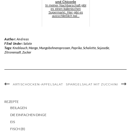
und Chicorée
In meiner Nachbarschaft gibt
es einen italienischen
Supermarkt. Hier gibt es
ausschließlich ital...
Author:
Andreas
Filed Under:
Salate
Tags:
Knoblauch
,
Mango
,
Mungobohnensprossen
,
Paprika
,
Schalotte
,
Sojasoße
,
Zitronensaft
,
Zucker
ARTISCHOCKEN-APFELSALAT
SPARGELSALAT MIT ZUCCHINI
REZEPTE
BEILAGEN
DIE EINFACHEN DINGE
EIS
FISCH (B)