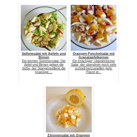
Selleriesalat mit Äpfeln und
Orangen-Fenchelsalat mit
Birnen
Granatapfelkernen
Ein leichter Sommersalat. Die
Ein knackiger, vitaminreicher
Äpfel und Birnen geben die
Salat, der obendrein noch sehr
Süße, der Stangensellerie die
schnell herzustellen geht.
knackige ...
Passt pr...
Zitronensalat mit Orangen