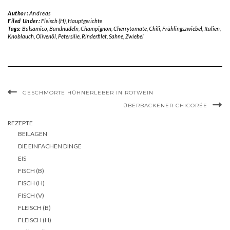
Author:
Andreas
Filed Under:
Fleisch (H)
,
Hauptgerichte
Tags:
Balsamico
,
Bandnudeln
,
Champignon
,
Cherrytomate
,
Chili
,
Frühlingszwiebel
,
Italien
,
Knoblauch
,
Olivenöl
,
Petersilie
,
Rinderfilet
,
Sahne
,
Zwiebel
GESCHMORTE HÜHNERLEBER IN ROTWEIN
ÜBERBACKENER CHICORÉE
REZEPTE
BEILAGEN
DIE EINFACHEN DINGE
EIS
FISCH (B)
FISCH (H)
FISCH (V)
FLEISCH (B)
FLEISCH (H)