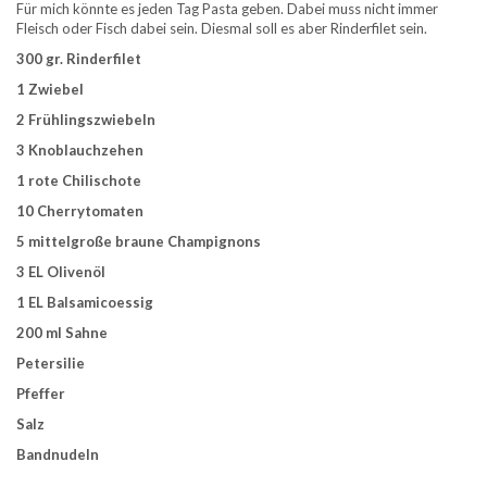
Für mich könnte es jeden Tag Pasta geben. Dabei muss nicht immer
Fleisch oder Fisch dabei sein. Diesmal soll es aber Rinderfilet sein.
300 gr. Rinderfilet
1 Zwiebel
2 Frühlingszwiebeln
3 Knoblauchzehen
1 rote Chilischote
10 Cherrytomaten
5 mittelgroße braune Champignons
3 EL Olivenöl
1 EL Balsamicoessig
200 ml Sahne
Petersilie
Pfeffer
Salz
Bandnudeln