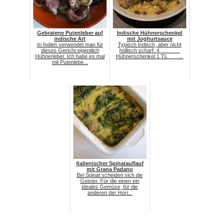
Gebratene Putenleber auf
Indische Hühnerschenkel
indische Art
mit Joghurtsauce
In Indien verwendet man für
Typisch Indisch, aber nicht
dieses Gericht eigentlich
höllisch scharf. 4
Hühnerleber. Ich habe es mal
Hühnerschenkel 1 TL ...
mit Putenlebe...
Italienischer Spinatauflauf
mit Grana Padano
Bei Spinat scheiden sich die
Geister. Für die einen ein
ideales Gemüse, für die
anderen der Horr...