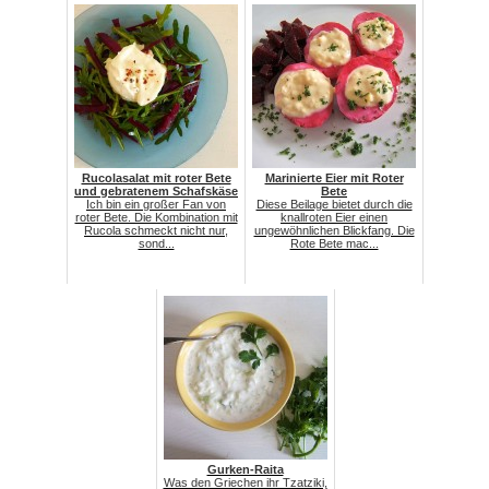
Rucolasalat mit roter Bete
Marinierte Eier mit Roter
und gebratenem Schafskäse
Bete
Ich bin ein großer Fan von
Diese Beilage bietet durch die
roter Bete. Die Kombination mit
knallroten Eier einen
Rucola schmeckt nicht nur,
ungewöhnlichen Blickfang. Die
sond...
Rote Bete mac...
Gurken-Raita
Was den Griechen ihr Tzatziki,