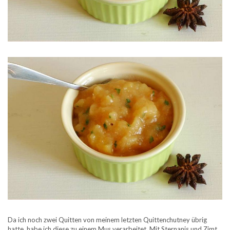
Da ich noch zwei Quitten von meinem letzten Quittenchutney übrig
hatte, habe ich diese zu einem Mus verarbeitet. Mit Sternanis und Zimt