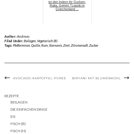
ist den Indern ihr Gurken-
Raita. Gehört Tzatziki in
Griechenland ...
Author:
Andreas
Filed Under:
Beilagen
,
Vegetarisch (B)
Tags:
Pfefferminze
,
Quitte
,
Rum
,
Sternanis
,
Zimt
,
Zitronensaft
,
Zucker
AVOCADO-KARTOFFEL-PÜREE
BIRYANI MIT BLUMENKOHL
REZEPTE
BEILAGEN
DIE EINFACHEN DINGE
EIS
FISCH (B)
FISCH (H)