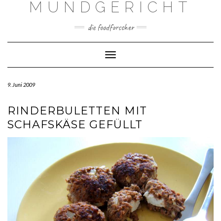
MUNDGERICHT
Skip
to
content
die foodforscher
Toggle Navigation
9. Juni 2009
RINDERBULETTEN MIT
SCHAFSKÄSE GEFÜLLT