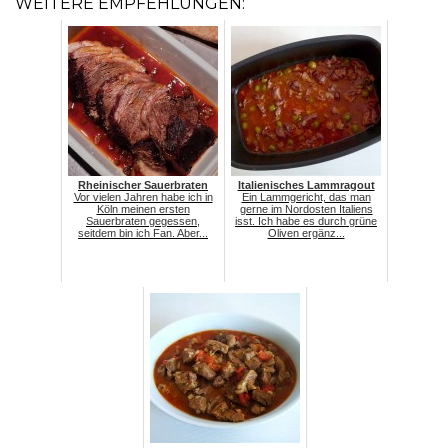
WEITERE EMPFEHLUNGEN:
Rheinischer Sauerbraten
Italienisches Lammragout
Vor vielen Jahren habe ich in
Ein Lammgericht, das man
Köln meinen ersten
gerne im Nordosten Italiens
Sauerbraten gegessen,
isst. Ich habe es durch grüne
seitdem bin ich Fan. Aber...
Oliven ergänz...