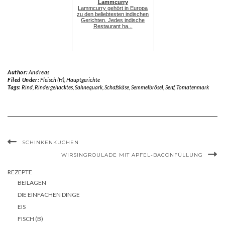
Lammcurry
Lammcurry gehört in Europa
zu den beliebtesten indischen
Gerichten. Jedes indische
Restaurant ha...
Author:
Andreas
Filed Under:
Fleisch (H)
,
Hauptgerichte
Tags:
Rind
,
Rindergehacktes
,
Sahnequark
,
Schafskäse
,
Semmelbrösel
,
Senf
,
Tomatenmark
SCHINKENKUCHEN
WIRSINGROULADE MIT APFEL-BACONFÜLLUNG
REZEPTE
BEILAGEN
DIE EINFACHEN DINGE
EIS
FISCH (B)