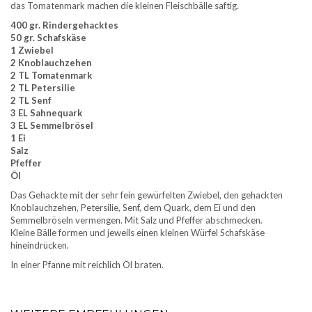
das Tomatenmark machen die kleinen Fleischbälle saftig.
400 gr. Rindergehacktes
50 gr. Schafskäse
1 Zwiebel
2 Knoblauchzehen
2 TL Tomatenmark
2 TL Petersilie
2 TL Senf
3 EL Sahnequark
3 EL Semmelbrösel
1 Ei
Salz
Pfeffer
Öl
Das Gehackte mit der sehr fein gewürfelten Zwiebel, den gehackten
Knoblauchzehen, Petersilie, Senf, dem Quark, dem Ei und den
Semmelbröseln vermengen. Mit Salz und Pfeffer abschmecken.
Kleine Bälle formen und jeweils einen kleinen Würfel Schafskäse
hineindrücken.
In einer Pfanne mit reichlich Öl braten.