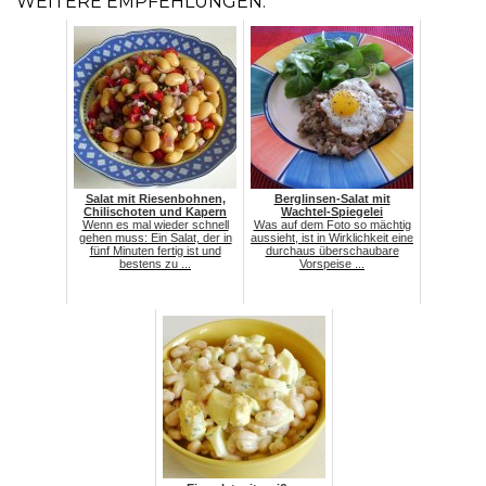
WEITERE EMPFEHLUNGEN:
Salat mit Riesenbohnen,
Berglinsen-Salat mit
Chilischoten und Kapern
Wachtel-Spiegelei
Wenn es mal wieder schnell
Was auf dem Foto so mächtig
gehen muss: Ein Salat, der in
aussieht, ist in Wirklichkeit eine
fünf Minuten fertig ist und
durchaus überschaubare
bestens zu ...
Vorspeise ...