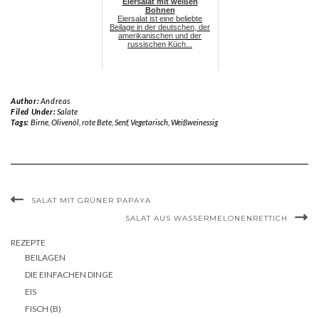
Eiersalat mit weißen
Bohnen
Eiersalat ist eine beliebte
Beilage in der deutschen, der
amerikanischen und der
russischen Küch...
Author:
Andreas
Filed Under:
Salate
Tags:
Birne
,
Olivenöl
,
rote Bete
,
Senf
,
Vegetarisch
,
Weißweinessig
SALAT MIT GRÜNER PAPAYA
SALAT AUS WASSERMELONENRETTICH
REZEPTE
BEILAGEN
DIE EINFACHEN DINGE
EIS
FISCH (B)