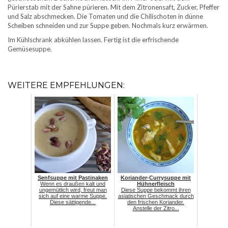
Pürierstab mit der Sahne pürieren. Mit dem Zitronensaft, Zucker, Pfeffer
und Salz abschmecken. Die Tomaten und die Chilischoten in dünne
Scheiben schneiden und zur Suppe geben. Nochmals kurz erwärmen.
Im Kühlschrank abkühlen lassen. Fertig ist die erfrischende
Gemüsesuppe.
WEITERE EMPFEHLUNGEN:
Senfsuppe mit Pastinaken
Koriander-Currysuppe mit
Wenn es draußen kalt und
Hühnerfleisch
ungemütlich wird, freut man
Diese Suppe bekommt ihren
sich auf eine warme Suppe.
asiatischen Geschmack durch
Diese sättigende...
den frischen Koriander.
Anstelle der Zitro...