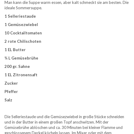
Man kann die Suppe warm essen, aber kalt schmeckt sie am besten. Die
ideale Sommersuppe.
1 Selleriestaude
1 Gemüsezwiebel
10 Cocktailtomaten
2 rote Chilischoten
1 EL Butter
¾ L Gemüsebrühe
200 gr. Sahne
1 EL Zitronensaft
Zucker
Pfeffer
Salz
Die Selleriestaude und die Gemüsezwiebel in große Stücke schneiden
und in der Butter in einem großen Topf anschwitzen. Mit der
Gemüsebrühe ablöschen und ca. 30 Minuten bei kleiner Flamme und
geschlossenem Deckel köcheln lassen. Im Mixer oder mit dem