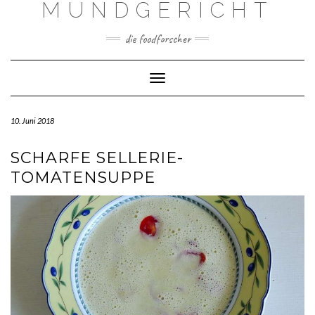
MUNDGERICHT
Skip
to
content
die foodforscher
Toggle Navigation
10. Juni 2018
SCHARFE SELLERIE-
TOMATENSUPPE