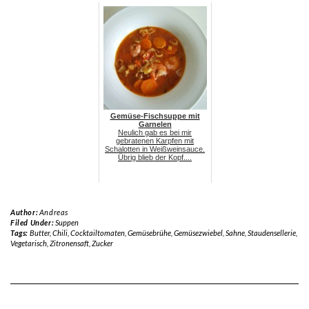
Gemüse-Fischsuppe mit
Garnelen
Neulich gab es bei mir
gebratenen Karpfen mit
Schalotten in Weißweinsauce.
Übrig blieb der Kopf....
Author:
Andreas
Filed Under:
Suppen
Tags:
Butter
,
Chili
,
Cocktailtomaten
,
Gemüsebrühe
,
Gemüsezwiebel
,
Sahne
,
Staudensellerie
,
Vegetarisch
,
Zitronensaft
,
Zucker