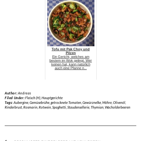
Tofu mit Pak Choy und
Pilzen
Ein Gericht, welches am
bestem im Wok gelingt. Wer
keinen hat, kann natürlich
auch eine Pfanne n...
Author:
Andreas
Filed Under:
Fleisch (H)
,
Hauptgerichte
Tags:
Aubergine
,
Gemüsebrühe
,
getrocknete Tomaten
,
Gewürznelke
,
Möhre
,
Olivenöl
,
Rinderbrust
,
Rosmarin
,
Rotwein
,
Spaghetti
,
Staudensellerie
,
Thymian
,
Wacholderbeeren