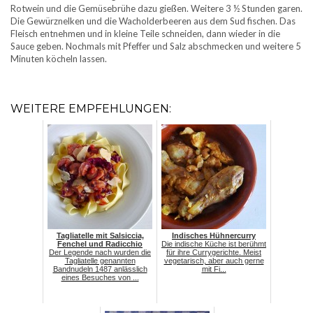
Rotwein und die Gemüsebrühe dazu gießen. Weitere 3 ½ Stunden garen.
Die Gewürznelken und die Wacholderbeeren aus dem Sud fischen. Das
Fleisch entnehmen und in kleine Teile schneiden, dann wieder in die
Sauce geben. Nochmals mit Pfeffer und Salz abschmecken und weitere 5
Minuten köcheln lassen.
WEITERE EMPFEHLUNGEN:
Tagliatelle mit Salsiccia,
Indisches Hühnercurry
Fenchel und Radicchio
Die indische Küche ist berühmt
Der Legende nach wurden die
für ihre Currygerichte. Meist
Tagliatelle genannten
vegetarisch, aber auch gerne
Bandnudeln 1487 anlässlich
mit Fi...
eines Besuches von ...