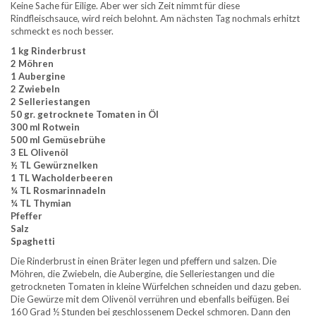
Keine Sache für Eilige. Aber wer sich Zeit nimmt für diese
Rindfleischsauce, wird reich belohnt. Am nächsten Tag nochmals erhitzt
schmeckt es noch besser.
1 kg Rinderbrust
2 Möhren
1 Aubergine
2 Zwiebeln
2 Selleriestangen
50 gr. getrocknete Tomaten in Öl
300 ml Rotwein
500 ml Gemüsebrühe
3 EL Olivenöl
½ TL Gewürznelken
1 TL Wacholderbeeren
¼ TL Rosmarinnadeln
¼ TL Thymian
Pfeffer
Salz
Spaghetti
Die Rinderbrust in einen Bräter legen und pfeffern und salzen. Die
Möhren, die Zwiebeln, die Aubergine, die Selleriestangen und die
getrockneten Tomaten in kleine Würfelchen schneiden und dazu geben.
Die Gewürze mit dem Olivenöl verrühren und ebenfalls beifügen. Bei
160 Grad ½ Stunden bei geschlossenem Deckel schmoren. Dann den