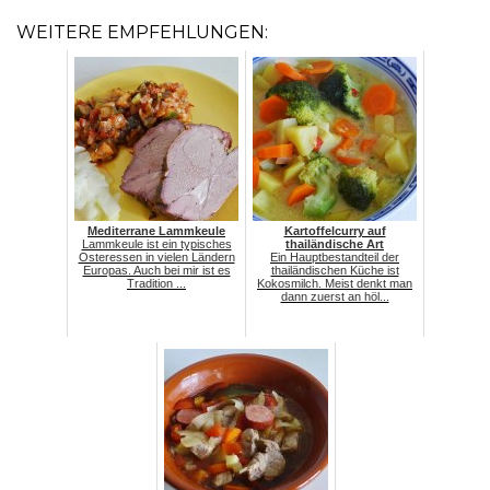
WEITERE EMPFEHLUNGEN:
Mediterrane Lammkeule
Kartoffelcurry auf
Lammkeule ist ein typisches
thailändische Art
Osteressen in vielen Ländern
Ein Hauptbestandteil der
Europas. Auch bei mir ist es
thailändischen Küche ist
Tradition ...
Kokosmilch. Meist denkt man
dann zuerst an höl...