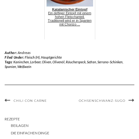
Katalanischer Eintopf
Ein deftiger Eintopf mit einem
hohen Fleischanteil.
Traditionell wird er in Spanien
mit Chorizo ...
Author:
Andreas
Filed Under:
Fleisch (H)
,
Hauptgerichte
Tags:
Kaninchen
,
Lorbeer
,
Oliven
,
Olivenöl
,
Räucherspeck
,
Safran
,
Serrano-Schinken
,
Spanien
,
Weißwein
CHILI CON CARNE
OCHSENSCHWANZ-SUGO
REZEPTE
BEILAGEN
DIE EINFACHEN DINGE