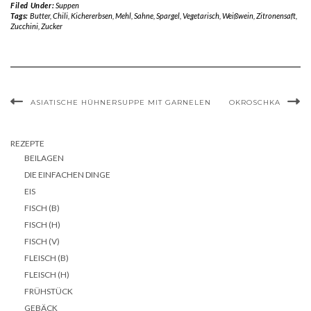
Filed Under:
Suppen
Tags:
Butter
,
Chili
,
Kichererbsen
,
Mehl
,
Sahne
,
Spargel
,
Vegetarisch
,
Weißwein
,
Zitronensaft
,
Zucchini
,
Zucker
ASIATISCHE HÜHNERSUPPE MIT GARNELEN
OKROSCHKA
REZEPTE
BEILAGEN
DIE EINFACHEN DINGE
EIS
FISCH (B)
FISCH (H)
FISCH (V)
FLEISCH (B)
FLEISCH (H)
FRÜHSTÜCK
GEBÄCK