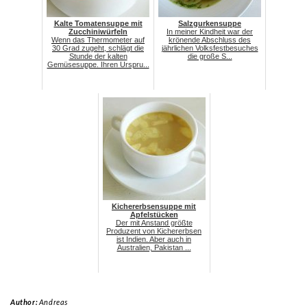
Kalte Tomatensuppe mit
Salzgurkensuppe
Zucchiniwürfeln
In meiner Kindheit war der
Wenn das Thermometer auf
krönende Abschluss des
30 Grad zugeht, schlägt die
jährlichen Volksfestbesuches
Stunde der kalten
die große S...
Gemüsesuppe. Ihren Urspru...
Kichererbsensuppe mit
Apfelstücken
Der mit Anstand größte
Produzent von Kichererbsen
ist Indien. Aber auch in
Australien, Pakistan ...
Author:
Andreas