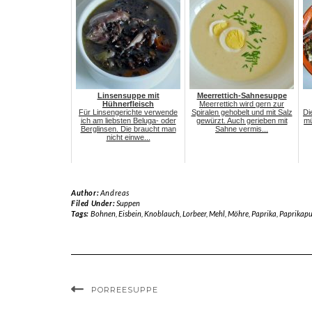
Linsensuppe mit
Meerrettich-Sahnesuppe
Hühnerfleisch
Meerrettich wird gern zur
Für Linsengerichte verwende
Spiralen gehobelt und mit Salz
Di
ich am liebsten Beluga- oder
gewürzt. Auch gerieben mit
mü
Berglinsen. Die braucht man
Sahne vermis...
nicht einwe...
Author:
Andreas
Filed Under:
Suppen
Tags:
Bohnen
,
Eisbein
,
Knoblauch
,
Lorbeer
,
Mehl
,
Möhre
,
Paprika
,
Paprikapu
PORREESUPPE