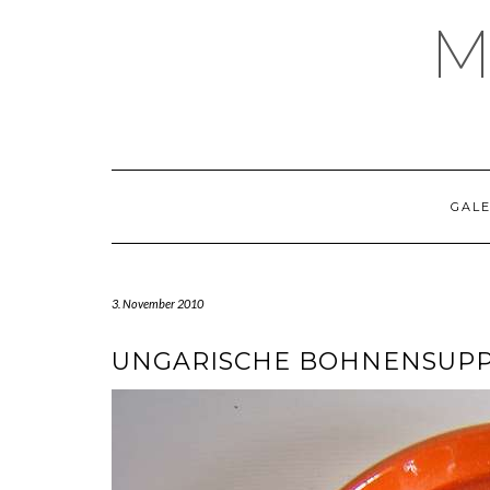
Skip
M
to
content
GALE
3. November 2010
UNGARISCHE BOHNENSUP