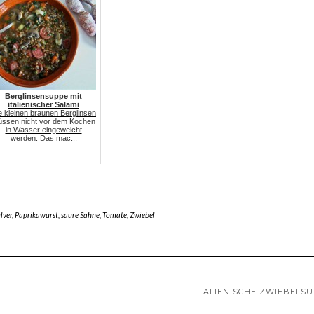
Berglinsensuppe mit
italienischer Salami
e kleinen braunen Berglinsen
ssen nicht vor dem Kochen
in Wasser eingeweicht
werden. Das mac...
lver
,
Paprikawurst
,
saure Sahne
,
Tomate
,
Zwiebel
ITALIENISCHE ZWIEBELS