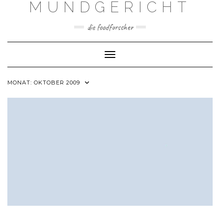
MUNDGERICHT
Skip
to
content
die foodforscher
Toggle Navigation
MONAT:
OKTOBER 2009