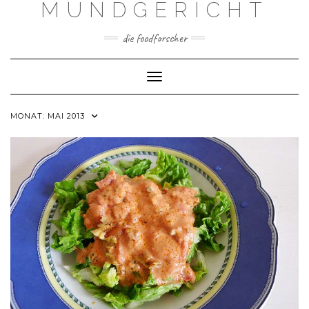
MUNDGERICHT
Skip
to
content
die foodforscher
Toggle Navigation
MONAT:
MAI 2013