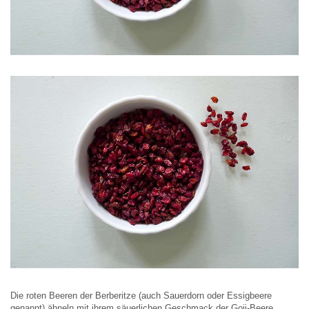
Die roten Beeren der Berberitze (auch Sauerdorn oder Essigbeere
genannt) ähneln mit ihrem säuerlichen Geschmack der Goji-Beere