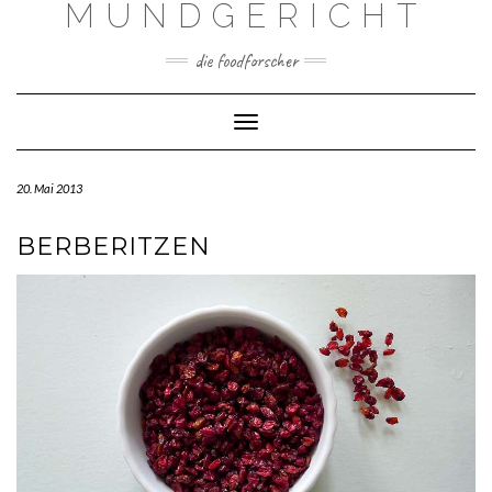
MUNDGERICHT
Skip
to
content
die foodforscher
Toggle Navigation
20. Mai 2013
BERBERITZEN