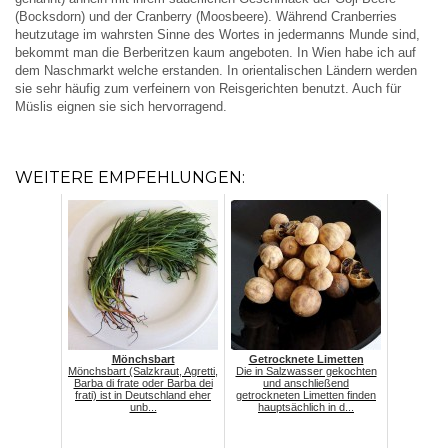
(Bocksdorn) und der Cranberry (Moosbeere). Während Cranberries
heutzutage im wahrsten Sinne des Wortes in jedermanns Munde sind,
bekommt man die Berberitzen kaum angeboten. In Wien habe ich auf
dem Naschmarkt welche erstanden. In orientalischen Ländern werden
sie sehr häufig zum verfeinern von Reisgerichten benutzt. Auch für
Müslis eignen sie sich hervorragend.
WEITERE EMPFEHLUNGEN:
Mönchsbart
Getrocknete Limetten
Mönchsbart (Salzkraut, Agretti,
Die in Salzwasser gekochten
Barba di frate oder Barba dei
und anschließend
frati) ist in Deutschland eher
getrockneten Limetten finden
unb...
hauptsächlich in d...