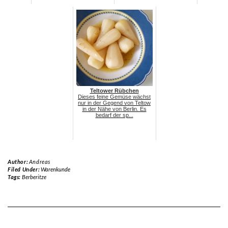
Teltower Rübchen
Dieses feine Gemüse wächst
nur in der Gegend von Teltow
in der Nähe von Berlin. Es
bedarf der sp...
Author:
Andreas
Filed Under:
Warenkunde
Tags:
Berberitze