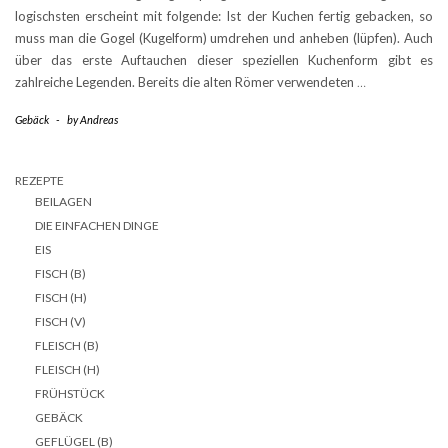
logischsten erscheint mit folgende: Ist der Kuchen fertig gebacken, so
muss man die Gogel (Kugelform) umdrehen und anheben (lüpfen). Auch
über das erste Auftauchen dieser speziellen Kuchenform gibt es
zahlreiche Legenden. Bereits die alten Römer verwendeten
…
Gebäck
-
by
Andreas
REZEPTE
BEILAGEN
DIE EINFACHEN DINGE
EIS
FISCH (B)
FISCH (H)
FISCH (V)
FLEISCH (B)
FLEISCH (H)
FRÜHSTÜCK
GEBÄCK
GEFLÜGEL (B)