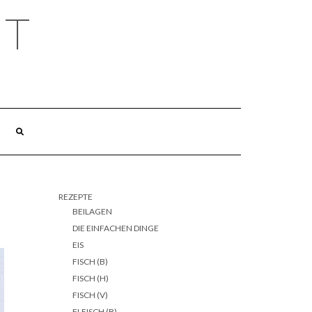
HT
REZEPTE
BEILAGEN
DIE EINFACHEN DINGE
EIS
FISCH (B)
FISCH (H)
FISCH (V)
FLEISCH (B)