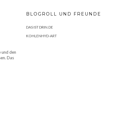
BLOGROLL UND FREUNDE
DAS IST DRIN.DE
KOHLENHYD-ART
e und den
sen. Das