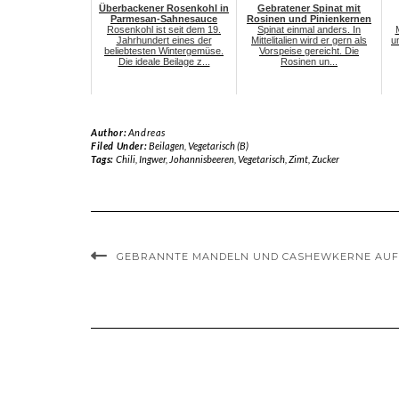
Überbackener Rosenkohl in
Gebratener Spinat mit
Parmesan-Sahnesauce
Rosinen und Pinienkernen
Rosenkohl ist seit dem 19.
Spinat einmal anders. In
Jahrhundert eines der
Mittelitalien wird er gern als
u
beliebtesten Wintergemüse.
Vorspeise gereicht. Die
Die ideale Beilage z...
Rosinen un...
Author:
Andreas
Filed Under:
Beilagen
,
Vegetarisch (B)
Tags:
Chili
,
Ingwer
,
Johannisbeeren
,
Vegetarisch
,
Zimt
,
Zucker
GEBRANNTE MANDELN UND CASHEWKERNE AUF 