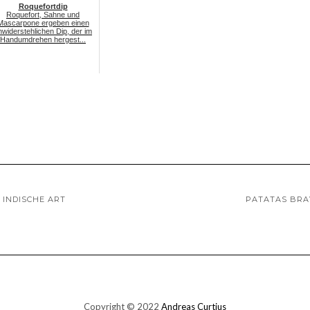
Roquefortdip
Roquefort, Sahne und
Mascarpone ergeben einen
nwiderstehlichen Dip, der im
Handumdrehen hergest...
INDISCHE ART
PATATAS BRA
Copyright © 2022
Andreas Curtius