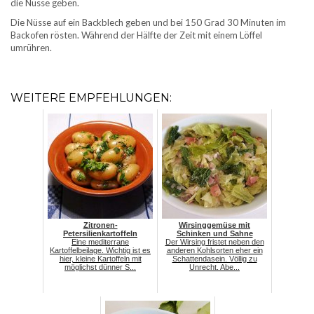
die Nüsse geben.
Die Nüsse auf ein Backblech geben und bei 150 Grad 30 Minuten im
Backofen rösten. Während der Hälfte der Zeit mit einem Löffel
umrühren.
WEITERE EMPFEHLUNGEN:
Zitronen-
Wirsinggemüse mit
Petersilienkartoffeln
Schinken und Sahne
Eine mediterrane
Der Wirsing fristet neben den
Kartoffelbeilage. Wichtig ist es
anderen Kohlsorten eher ein
hier, kleine Kartoffeln mit
Schattendasein. Völlig zu
möglichst dünner S...
Unrecht. Abe...