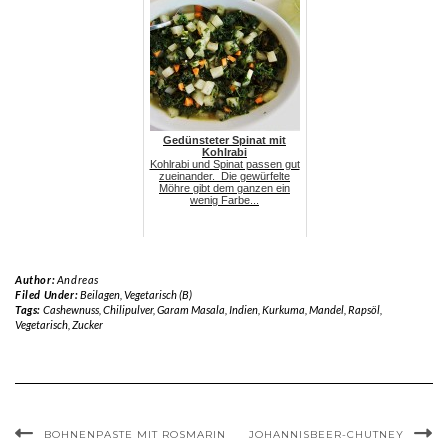
Gedünsteter Spinat mit
Kohlrabi
Kohlrabi und Spinat passen gut
zueinander. Die gewürfelte
Möhre gibt dem ganzen ein
wenig Farbe...
Author:
Andreas
Filed Under:
Beilagen
,
Vegetarisch (B)
Tags:
Cashewnuss
,
Chilipulver
,
Garam Masala
,
Indien
,
Kurkuma
,
Mandel
,
Rapsöl
,
Vegetarisch
,
Zucker
BOHNENPASTE MIT ROSMARIN
JOHANNISBEER-CHUTNEY