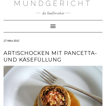
MUNDGERICHT
Skip
to
content
die foodforscher
Toggle Navigation
27. März 2012
ARTISCHOCKEN MIT PANCETTA-
UND KÄSEFÜLLUNG