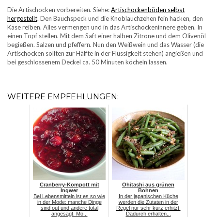
Die Artischocken vorbereiten. Siehe:
Artischockenböden selbst
hergestellt
. Den Bauchspeck und die Knoblauchzehen fein hacken, den
Käse reiben. Alles vermengen und in das Artischockeninnere geben. In
einen Topf stellen. Mit dem Saft einer halben Zitrone und dem Olivenöl
begießen. Salzen und pfeffern. Nun den Weißwein und das Wasser (die
Artischocken sollten zur Hälfte in der Flüssigkeit stehen) angießen und
bei geschlossenem Deckel ca. 50 Minuten köcheln lassen.
WEITERE EMPFEHLUNGEN:
Cranberry-Kompott mit
Ohitashi aus grünen
Ingwer
Bohnen
Bei Lebensmitteln ist es so wie
In der japanischen Küche
in der Mode: manche Dinge
werden die Zutaten in der
sind out und andere total
Regel nur sehr kurz erhitzt.
angesagt. Mo...
Dadurch erhalten...