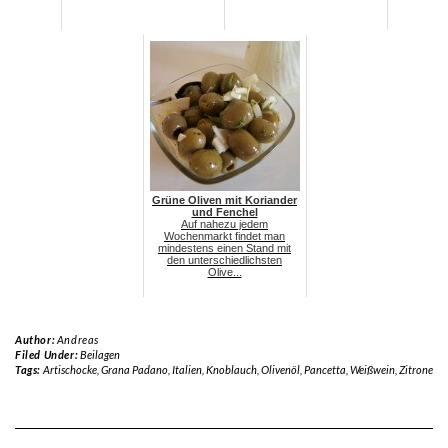
Grüne Oliven mit Koriander
und Fenchel
Auf nahezu jedem
Wochenmarkt findet man
mindestens einen Stand mit
den unterschiedlichsten
Olive...
Author:
Andreas
Filed Under:
Beilagen
Tags:
Artischocke
,
Grana Padano
,
Italien
,
Knoblauch
,
Olivenöl
,
Pancetta
,
Weißwein
,
Zitrone