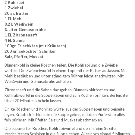
2 Kohlrabi
1 Zwiebel
20 gr. Butter
1 EL Mehl
0,2 L Weißwein
¾ Liter Gemüsebrühe
1 EL Zitronensaft
4 EL Sahne
100gr. Frischkäse (mit Kräutern)
200 gr. gekochter Schinken
Salz, Pfeffer, Muskat
Blumenkohl in kleine Röschen teilen. Die Kohlrabi und die Zwiebel
würfeln. Die Zwiebelwürfel in einem Topf mit der Butter auslassen. Mit
Mehl bestäuben und unter ständigem Rühren leicht anschwitzen. Mit
Weißwein und Gemüsebrühe auffüllen.
Zitronensaft und die Sahne dazugeben. Blumenkohlröschen und
Kohlrabiwürfel in die Suppe geben und zum Kochen bringen. Bei leichter
Hitze 20 Minuten köcheln lassen.
Einige Röschen und Kohlrabiwürfel aus der Suppe heben und beiseite
legen. Kräuterfrischkäse in die Suppe geben, mit dem Pürierstab alles
fein pürieren. Mit Pfeffer, Salz und Muskat abschmecken.
Die separierten Röschen, Kohlrabiwürfel und den in feine Streifen
geschnittenen Schinken in die Suppe geben. Alles noch einmal 5 Minuten