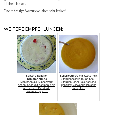
köcheln lassen.
Eine mächtige Vorsuppe, aber sehr lecker!
WEITERE EMPFEHLUNGEN:
Scharfe Sellerie-
Selleriesuppe mit Kartoffeln
Tomatensuppe
Stangensellerie (auch Stiel-,
Man kann die Suppe warm
Stauden- oder Bleichsellerie
essen, aber kalt schmeckt sie
genannt) verwende ich sehr
am besten. Die ideale
häufig für...
Sommersuppe. ...