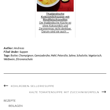
Thailändische
Kokosmilchsuppe mit
Rindfleischstreifen
Die thailändische Küche ist
ohne Kokosmilch und
Zitronengras nicht denkbar.
Darum sind sie auch ...
Author:
Andreas
Filed Under:
Suppen
Tags:
Butter
,
Champignon
,
Gemüsebrühe
,
Mehl
,
Petersilie
,
Sahne
,
Schalotte
,
Vegetarisch
,
Weißwein
,
Zitronenschale
KOHLRÜBEN-SELLERIESUPPE
KALTE TOMATENSUPPE MIT ZUCCHINIWÜRFELN
REZEPTE
BEILAGEN