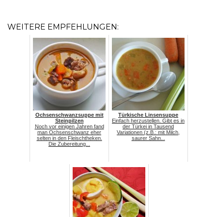
WEITERE EMPFEHLUNGEN:
Ochsenschwanzsuppe mit
Türkische Linsensuppe
Steinpilzen
Einfach herzustellen. Gibt es in
Noch vor einigen Jahren fand
der Türkei in Tausend
man Ochsenschwanz eher
Variationen (z.B.: mit Milch,
selten in den Fleischtheken.
saurer Sahn...
Die Zubereitung...