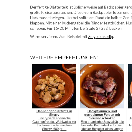
Der fertige Blätterteig ist üblicherweise auf Backpapier ger
große Kreise ausstechen. Diese vom Backpapier lösen und au
Hackmasse belegen. Hierbei sollte am Rand ein halber Zenti
klappen. Mit einer Kuchengabel die Ränder festdrücken. Nun
schieben. Für 15-20 Minuten bei Stufe 2 (Gas) backen.
Warm servieren. Zum Beispiel mit
Ziegenkäsedip
.
WEITERE EMPFEHLUNGEN:
Hähnchenbrustfilets in
Backpflaumen und
Sherry
getrocknete Feigen mit
Eine typisch spanische
Serranoschinken
A
Gaumenfreude. Wahlweise mit
Eine spanische Spezialität, die
trockenem oder medium
keinerlei Kochtalent erfordert.
Ge
Sherry. 600 gr. ...
Idealer Begleiter eines langen