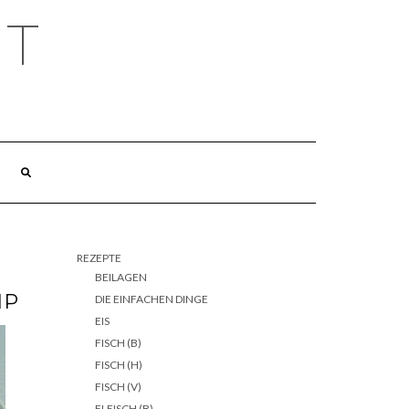
HT
REZEPTE
BEILAGEN
IP
DIE EINFACHEN DINGE
EIS
FISCH (B)
FISCH (H)
FISCH (V)
FLEISCH (B)