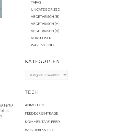
TAPAS
UNCATEGORIZED
VEGETARISCH (B)
VEGETARISCH (H)
VEGETARISCH (V)
VORSPEISEN
WARENKUNDE
KATEGORIEN
KATEGORIEN
TECH
g fertig
ANMELDEN
ibt es
FEED DER EINTRÄGE
en
KOMMENTARE-FEED
WORDPRESS.ORG