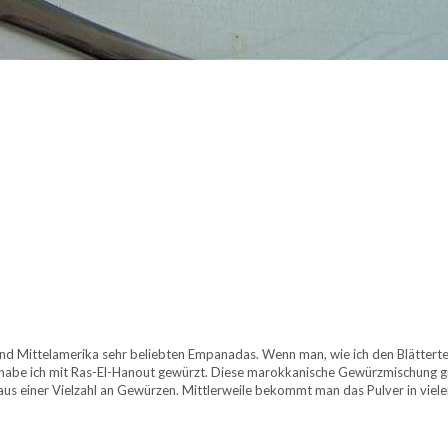
 und Mittelamerika sehr beliebten Empanadas. Wenn man, wie ich den Blättertei
on habe ich mit Ras-El-Hanout gewürzt. Diese marokkanische Gewürzmischung g
 aus einer Vielzahl an Gewürzen. Mittlerweile bekommt man das Pulver in viel