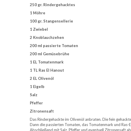
250 gr. Rindergehacktes
1 Möhre
100 gr. Stangensellerie
1 Zwiebel
2 Knoblauchzehen
200 ml passierte Tomaten
200 ml Gemüsebrühe
1 EL Tomatenmark
1 TL Ras El Hanout
2 EL Olivenöl
1 Eigelb
Salz
Pfeffer
Zitronensaft
Das Rindergehackte im Olivenöl anbraten. Die fein gehackt
Dann die passierten Tomaten, das Tomatenmark und Ras-El
Abschließend mit Salz, Pfeffer und eventuell Zitronensaft 