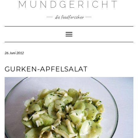
MUNDGERICHT
Skip
to
content
die foodforscher
Toggle Navigation
26. Juni 2012
GURKEN-APFELSALAT