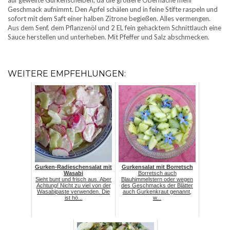
auf gewellte Gurkenscheiben, da die größere Oberfläche mehr
Geschmack aufnimmt. Den Apfel schälen und in feine Stifte raspeln und
sofort mit dem Saft einer halben Zitrone begießen. Alles vermengen.
Aus dem Senf, dem Pflanzenöl und 2 EL fein gehacktem Schnittlauch eine
Sauce herstellen und unterheben. Mit Pfeffer und Salz abschmecken.
WEITERE EMPFEHLUNGEN:
Gurken-Radieschensalat mit
Gurkensalat mit Borretsch
Wasabi
Borretsch auch
Sieht bunt und frisch aus. Aber
Blauhimmelstern oder wegen
Achtung! Nicht zu viel von der
des Geschmacks der Blätter
Wasabipaste verwenden. Die
auch Gurkenkraut genannt,
ist hö...
w...