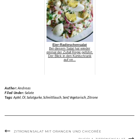
Eier-Radieschensalat
Bei diesem Salat hat wieder
einmal der Zufall Regie geführt.
Der Blick in den Kühlschrank
auf ve...
Author:
Andreas
Filed Under:
Salate
Tags:
Apfel
,
Öl
,
Salatgurke
,
Schnittlauch
,
Senf
,
Vegetarisch
,
Zitrone
ZITRONENSALAT MIT ORANGEN UND CHICORÉE