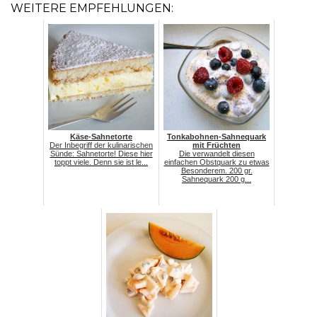
WEITERE EMPFEHLUNGEN:
Käse-Sahnetorte
Tonkabohnen-Sahnequark
Der Inbegriff der kulinarischen
mit Früchten
Sünde: Sahnetorte! Diese hier
Die verwandelt diesen
toppt viele. Denn sie ist le...
einfachen Obstquark zu etwas
Besonderem. 200 gr.
Sahnequark 200 g...