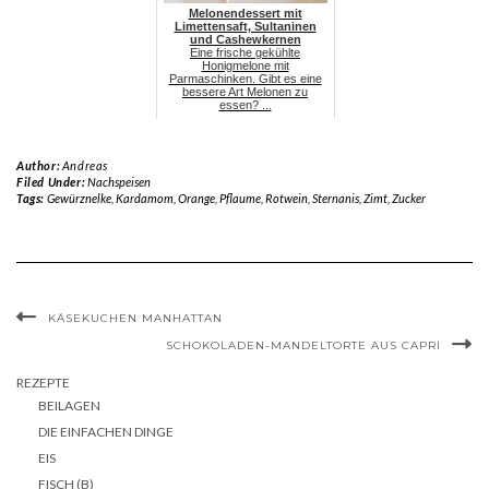
Melonendessert mit
Limettensaft, Sultaninen
und Cashewkernen
Eine frische gekühlte
Honigmelone mit
Parmaschinken. Gibt es eine
bessere Art Melonen zu
essen? ...
Author:
Andreas
Filed Under:
Nachspeisen
Tags:
Gewürznelke
,
Kardamom
,
Orange
,
Pflaume
,
Rotwein
,
Sternanis
,
Zimt
,
Zucker
KÄSEKUCHEN MANHATTAN
SCHOKOLADEN-MANDELTORTE AUS CAPRI
REZEPTE
BEILAGEN
DIE EINFACHEN DINGE
EIS
FISCH (B)