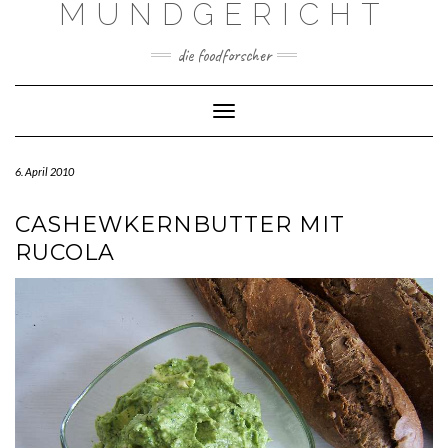
MUNDGERICHT
Skip
to
content
die foodforscher
Toggle Navigation
6. April 2010
CASHEWKERNBUTTER MIT
RUCOLA