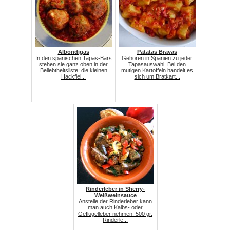
Albondigas
Patatas Bravas
In den spanischen Tapas-Bars
Gehören in Spanien zu jeder
stehen sie ganz oben in der
Tapasauswahl. Bei den
Beliebtheitsliste: die kleinen
mutigen Kartoffeln handelt es
Hackflei...
sich um Bratkart...
Rinderleber in Sherry-
Weißweinsauce
Anstelle der Rinderleber kann
man auch Kalbs- oder
Geflügelleber nehmen. 500 gr.
Rinderle...