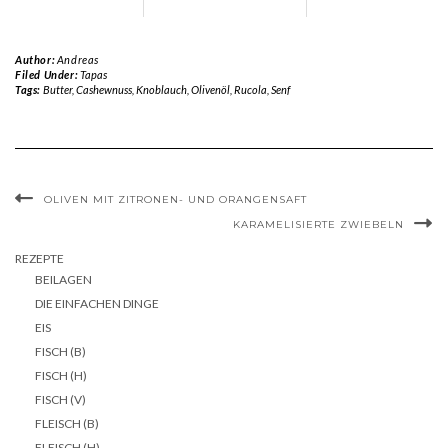
Author:
Andreas
Filed Under:
Tapas
Tags:
Butter
,
Cashewnuss
,
Knoblauch
,
Olivenöl
,
Rucola
,
Senf
OLIVEN MIT ZITRONEN- UND ORANGENSAFT
KARAMELISIERTE ZWIEBELN
REZEPTE
BEILAGEN
DIE EINFACHEN DINGE
EIS
FISCH (B)
FISCH (H)
FISCH (V)
FLEISCH (B)
FLEISCH (H)