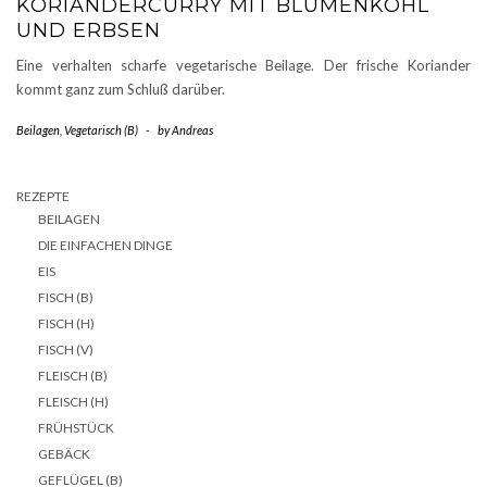
KORIANDERCURRY MIT BLUMENKOHL
UND ERBSEN
Eine verhalten scharfe vegetarische Beilage. Der frische Koriander
kommt ganz zum Schluß darüber.
Beilagen
,
Vegetarisch (B)
-
by
Andreas
REZEPTE
BEILAGEN
DIE EINFACHEN DINGE
EIS
FISCH (B)
FISCH (H)
FISCH (V)
FLEISCH (B)
FLEISCH (H)
FRÜHSTÜCK
GEBÄCK
GEFLÜGEL (B)