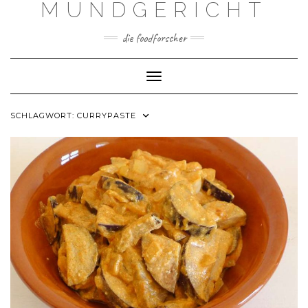
MUNDGERICHT
Skip
to
content
die foodforscher
Toggle Navigation
SCHLAGWORT:
CURRYPASTE