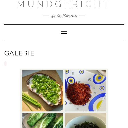
MUNDGERICHT
Skip
to
content
die foodforscher
Toggle Navigation
GALERIE