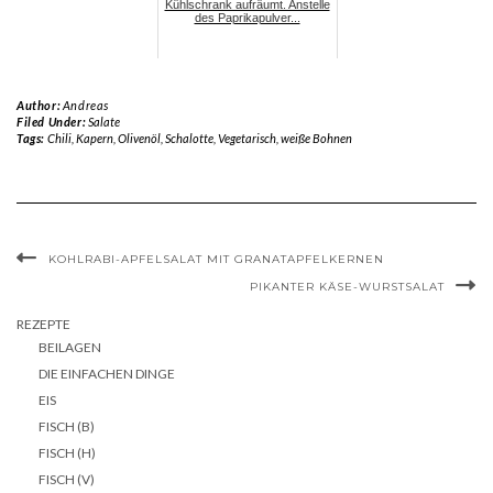
Kühlschrank aufräumt. Anstelle
des Paprikapulver...
Author:
Andreas
Filed Under:
Salate
Tags:
Chili
,
Kapern
,
Olivenöl
,
Schalotte
,
Vegetarisch
,
weiße Bohnen
KOHLRABI-APFELSALAT MIT GRANATAPFELKERNEN
PIKANTER KÄSE-WURSTSALAT
REZEPTE
BEILAGEN
DIE EINFACHEN DINGE
EIS
FISCH (B)
FISCH (H)
FISCH (V)