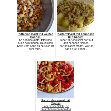
Pfifferlingssalat mit weißen
Kartoffelsalat mit Thunfisch
Bohnen
und Kapern
So schmackhaft Pfifferlinge
Dieser Kartoffelsalat hört auf
auch sein mögen, die kleinen
den schönen Namen
Kerle vom Sand zu befreien ist
„Kartoffelsalat Malta“. Warum
sehr müh...
das so ist, konnt...
Kichererbsensalat mit
Paprika
Einer dieser Salate, die
entstehen wenn man den