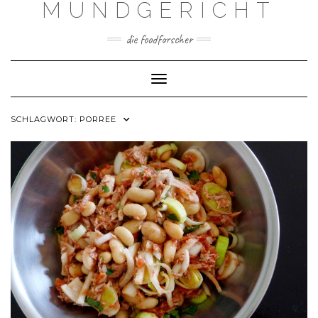
MUNDGERICHT
Skip
to
content
die foodforscher
Toggle Navigation
SCHLAGWORT:
PORREE