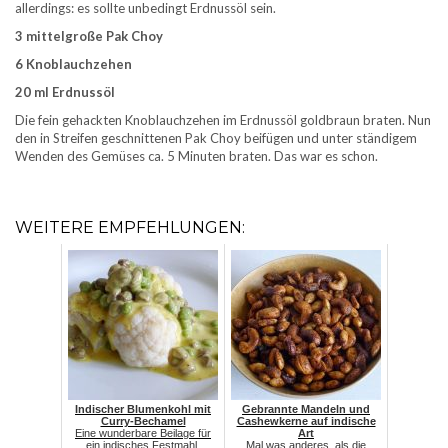
allerdings: es sollte unbedingt Erdnussöl sein.
3 mittelgroße Pak Choy
6 Knoblauchzehen
20 ml Erdnussöl
Die fein gehackten Knoblauchzehen im Erdnussöl goldbraun braten. Nun
den in Streifen geschnittenen Pak Choy beifügen und unter ständigem
Wenden des Gemüses ca. 5 Minuten braten. Das war es schon.
WEITERE EMPFEHLUNGEN:
Indischer Blumenkohl mit
Gebrannte Mandeln und
Curry-Bechamel
Cashewkerne auf indische
Eine wunderbare Beilage für
Art
ein indisches Festmahl.
Mal was anderes, als die