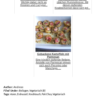
Wichtig dabei: nicht an
üblichen Rummelnüsse. Mit
Rosinen und Currypul...
diesen duftenden
Knabberkernen lässt sich jed...
Gebackene Kartoffeln mit
Parmesan
Eine köstlich duftende Beilage.
Anstelle von Parmesan eignen
sich auch Pecorino oder
Manchego. ...
Author:
Andreas
Filed Under:
Beilagen
,
Vegetarisch (B)
Tags:
Asien
,
Erdnussöl
,
Knoblauch
,
Pak Choy
,
Vegetarisch