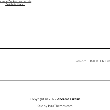
braune Zucker machen die
Zwiebeln fit als...
KARAMELISIERTER L
Copyright © 2022
Andreas Curtius
Kale
by LyraThemes.com.