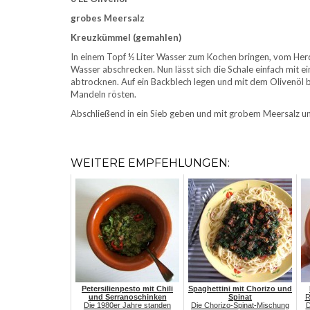
grobes Meersalz
Kreuzkümmel (gemahlen)
In einem Topf ½ Liter Wasser zum Kochen bringen, vom Herd
Wasser abschrecken. Nun lässt sich die Schale einfach mit 
abtrocknen. Auf ein Backblech legen und mit dem Olivenöl 
Mandeln rösten.
Abschließend in ein Sieb geben und mit grobem Meersalz u
WEITERE EMPFEHLUNGEN:
Petersilienpesto mit Chili
Spaghettini mit Chorizo und
und Serranoschinken
Spinat
R
Die 1980er Jahre standen
Die Chorizo-Spinat-Mischung
D