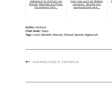
kulinarisch im Zeichen von
kann man auch als Beilage
Rucola, Mangold und Pesto.
servieren. Verträgt sich
Ich erinnere mich...
ausgezeichnet mit k...
Author:
Andreas
Filed Under:
Tapas
Tags:
Cumin
,
Mandeln
,
Meersalz
,
Olivenöl
,
Spanien
,
Vegetarisch
KARAMELISIERTE ZWIEBELN