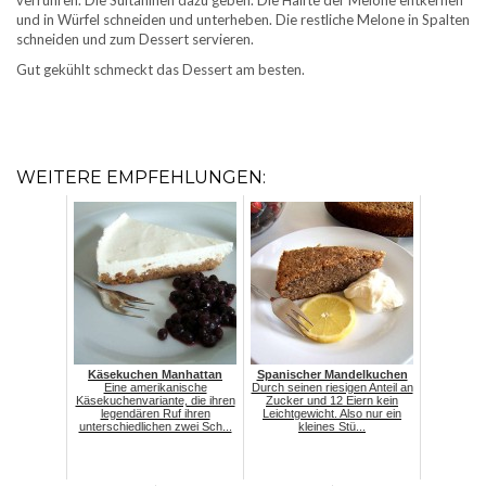
verrühren. Die Sultaninen dazu geben. Die Hälfte der Melone entkernen
und in Würfel schneiden und unterheben. Die restliche Melone in Spalten
schneiden und zum Dessert servieren.
Gut gekühlt schmeckt das Dessert am besten.
WEITERE EMPFEHLUNGEN:
Käsekuchen Manhattan
Spanischer Mandelkuchen
Eine amerikanische
Durch seinen riesigen Anteil an
Käsekuchenvariante, die ihren
Zucker und 12 Eiern kein
legendären Ruf ihren
Leichtgewicht. Also nur ein
unterschiedlichen zwei Sch...
kleines Stü...