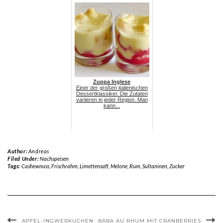
Zuppa Inglese
Einer der großen italienischen
Dessertklassiker. Die Zutaten
variieren in jeder Region. Man
kann...
Author:
Andreas
Filed Under:
Nachspeisen
Tags:
Cashewnuss
,
Frischrahm
,
Limettensaft
,
Melone
,
Rum
,
Sultaninen
,
Zucker
APFEL-INGWERKUCHEN
BABA AU RHUM MIT CRANBERRIES