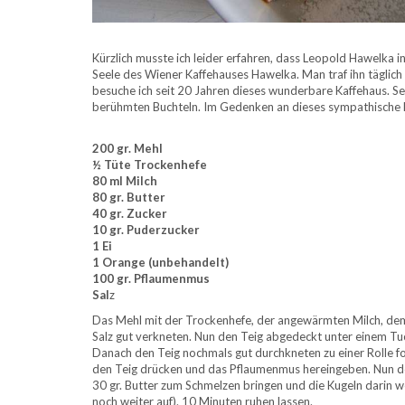
Kürzlich musste ich leider erfahren, dass Leopold Hawelka i
Seele des Wiener Kaffehauses Hawelka. Man traf ihn täglich 
besuche ich seit 20 Jahren dieses wunderbare Kaffehaus. Se
berühmten Buchteln. Im Gedenken an dieses sympathische E
200 gr. Mehl
½ Tüte Trockenhefe
80 ml Milch
80 gr. Butter
40 gr. Zucker
10 gr. Puderzucker
1 Ei
1 Orange (unbehandelt)
100 gr. Pflaumenmus
Sal
z
Das Mehl mit der Trockenhefe, der angewärmten Milch, dem Z
Salz gut verkneten. Nun den Teig abgedeckt unter einem Tu
Danach den Teig nochmals gut durchkneten zu einer Rolle fo
den Teig drücken und das Pflaumenmus hereingeben. Nun d
30 gr. Butter zum Schmelzen bringen und die Kugeln darin 
noch weiter auf). 10 Minuten ruhen lassen.