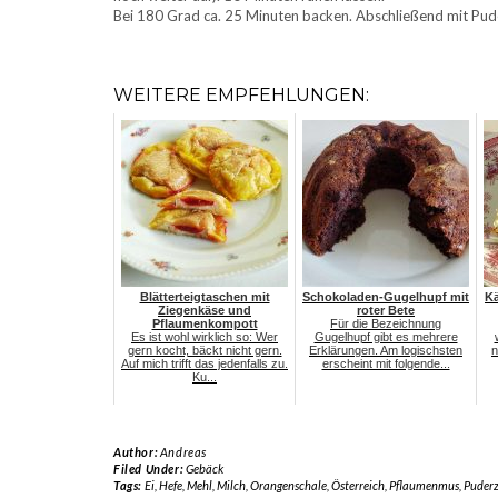
Bei 180 Grad ca. 25 Minuten backen. Abschließend mit Pud
WEITERE EMPFEHLUNGEN:
Blätterteigtaschen mit
Schokoladen-Gugelhupf mit
K
Ziegenkäse und
roter Bete
Pflaumenkompott
Für die Bezeichnung
Es ist wohl wirklich so: Wer
Gugelhupf gibt es mehrere
gern kocht, bäckt nicht gern.
Erklärungen. Am logischsten
n
Auf mich trifft das jedenfalls zu.
erscheint mit folgende...
Ku...
Author:
Andreas
Filed Under:
Gebäck
Tags:
Ei
,
Hefe
,
Mehl
,
Milch
,
Orangenschale
,
Österreich
,
Pflaumenmus
,
Puderz