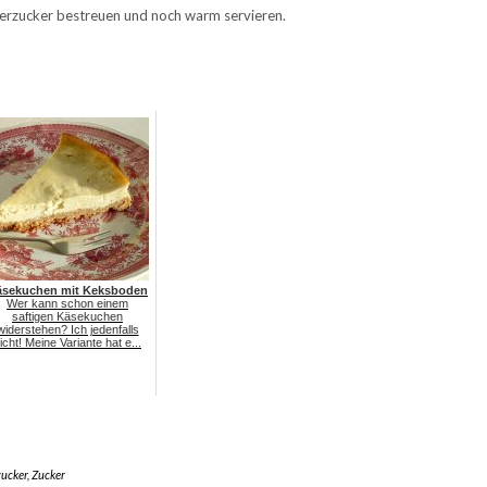
erzucker bestreuen und noch warm servieren.
äsekuchen mit Keksboden
Wer kann schon einem
saftigen Käsekuchen
widerstehen? Ich jedenfalls
icht! Meine Variante hat e...
ucker
,
Zucker