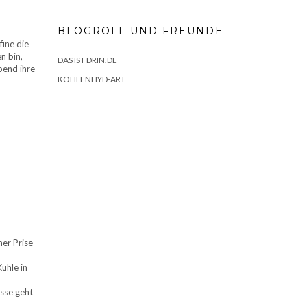
BLOGROLL UND FREUNDE
fine die
n bin,
DAS IST DRIN.DE
bend ihre
KOHLENHYD-ART
ner Prise
uhle in
asse geht