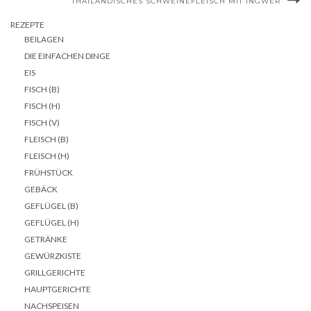
THAILÄNDISCHES SCHWEINEFLEISCH MIT INGWER
REZEPTE
BEILAGEN
DIE EINFACHEN DINGE
EIS
FISCH (B)
FISCH (H)
FISCH (V)
FLEISCH (B)
FLEISCH (H)
FRÜHSTÜCK
GEBÄCK
GEFLÜGEL (B)
GEFLÜGEL (H)
GETRÄNKE
GEWÜRZKISTE
GRILLGERICHTE
HAUPTGERICHTE
NACHSPEISEN