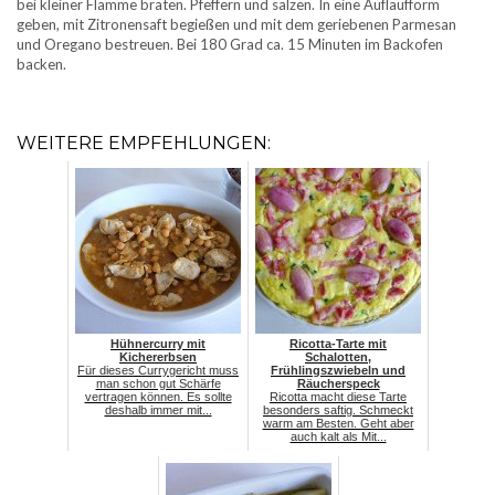
bei kleiner Flamme braten. Pfeffern und salzen. In eine Auflaufform
geben, mit Zitronensaft begießen und mit dem geriebenen Parmesan
und Oregano bestreuen. Bei 180 Grad ca. 15 Minuten im Backofen
backen.
WEITERE EMPFEHLUNGEN:
Hühnercurry mit
Ricotta-Tarte mit
Kichererbsen
Schalotten,
Für dieses Currygericht muss
Frühlingszwiebeln und
man schon gut Schärfe
Räucherspeck
vertragen können. Es sollte
Ricotta macht diese Tarte
deshalb immer mit...
besonders saftig. Schmeckt
warm am Besten. Geht aber
auch kalt als Mit...