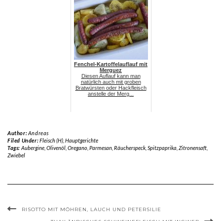
Fenchel-Kartoffelauflauf mit
Merguez
Diesen Auflauf kann man
natürlich auch mit groben
Bratwürsten oder Hackfleisch
anstelle der Merg...
Author:
Andreas
Filed Under:
Fleisch (H)
,
Hauptgerichte
Tags:
Aubergine
,
Olivenöl
,
Oregano
,
Parmesan
,
Räucherspeck
,
Spitzpaprika
,
Zitronensaft
,
Zwiebel
RISOTTO MIT MÖHREN, LAUCH UND PETERSILIE