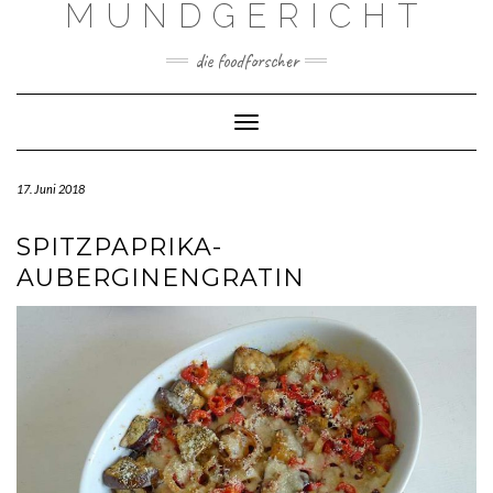
MUNDGERICHT
Skip
to
content
die foodforscher
Toggle Navigation
17. Juni 2018
SPITZPAPRIKA-
AUBERGINENGRATIN