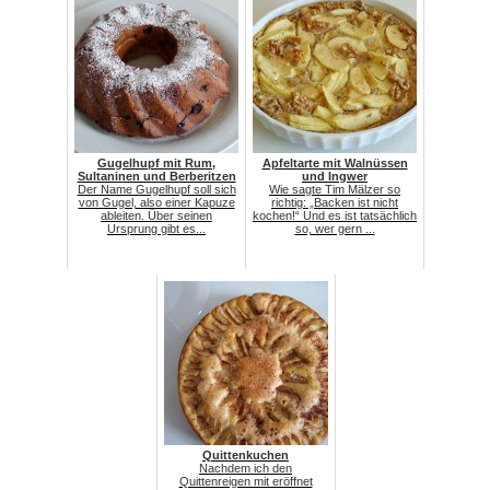
Gugelhupf mit Rum,
Apfeltarte mit Walnüssen
Sultaninen und Berberitzen
und Ingwer
Der Name Gugelhupf soll sich
Wie sagte Tim Mälzer so
von Gugel, also einer Kapuze
richtig: „Backen ist nicht
ableiten. Über seinen
kochen!“ Und es ist tatsächlich
Ursprung gibt es...
so, wer gern ...
Quittenkuchen
Nachdem ich den
Quittenreigen mit eröffnet