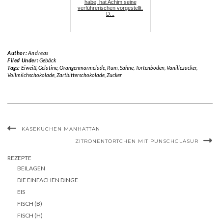
habe, hat Achim seine
verführerischen vorgestellt.
D...
Author:
Andreas
Filed Under:
Gebäck
Tags:
Eiweiß
,
Gelatine
,
Orangenmarmelade
,
Rum
,
Sahne
,
Tortenboden
,
Vanillezucker
,
Vollmilchschokolade
,
Zartbitterschokolade
,
Zucker
KÄSEKUCHEN MANHATTAN
ZITRONENTÖRTCHEN MIT PUNSCHGLASUR
REZEPTE
BEILAGEN
DIE EINFACHEN DINGE
EIS
FISCH (B)
FISCH (H)